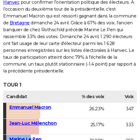
Hanvec
pour confirmer l'orientation politique des électeurs. A
l'occasion du deuxième tour de la présidentielle, c'est
Emmanuel Macron qui est ressorti gagnant dans la commune
de
Bretagne
dimanche 24 avril. Grâce à 67% des voix, l'ancien
banquier de chez Rothschild précède Marine Le Pen qui
rassemble 33% des votes. Dimanche 24 avril, 1 290 électeurs
ont fait usage de leur carte d'électeur parmi les 1 628
personnes enregistrées sur les listes électorales à Hanvec. Le
taux de participation atteint donc 79% à l'échelle de la
commune, un taux plutôt stationnaire (-1.4 point) par rapport à
la précédente présidentielle.
TOUR 1
Candidat
% des voix
Voix
Emmanuel Macron
26,23%
347
Jean-Luc Mélenchon
25,17%
333
Marine Le Pen