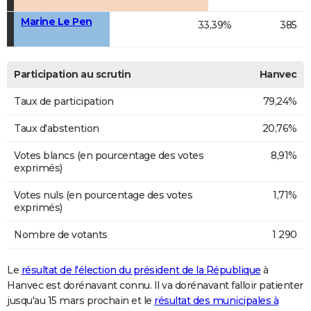
Marine Le Pen
33,39%
385
Participation au scrutin
Hanvec
Taux de participation
79,24%
Taux d'abstention
20,76%
Votes blancs (en pourcentage des votes
8,91%
exprimés)
Votes nuls (en pourcentage des votes
1,71%
exprimés)
Nombre de votants
1 290
Le
résultat de l'élection du président de la République
à
Hanvec est dorénavant connu. Il va dorénavant falloir patienter
jusqu'au 15 mars prochain et le
résultat des municipales à