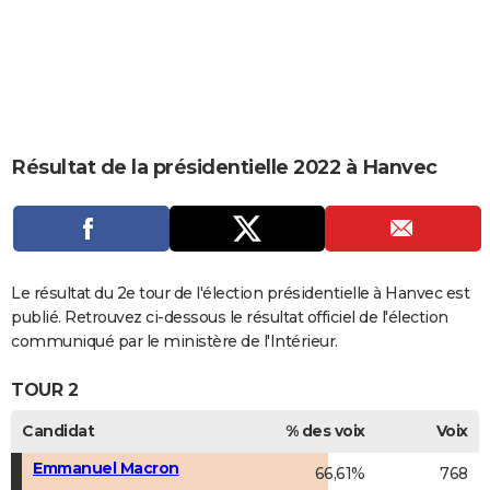
City break
Voyage de noces
Climat
Destinations
Voyage nature
Forum
+
PHOTO
GUIDES D'ACHAT
BONS PLANS
CARTE DE VOEUX
Résultat de la présidentielle 2022 à Hanvec
Carte Bonne année
Carte Pâques
Carte de Noël
Carte Saint-Valentin
Carte d'anniversaire
DICTIONNAIRE
Biographies
Expressions
Dictionnaire
Citations
Proverbes
PROGRAMME TV
COPAINS D'AVANT
Le résultat du 2e tour de l'élection présidentielle à Hanvec est
publié. Retrouvez ci-dessous le résultat officiel de l'élection
Se connecter
Collèges
Universités
Service militaire
S'inscrire
Lycées
Primaires
Entreprises
Avis de recherche
AVIS DE DÉCÈS
communiqué par le ministère de l'Intérieur.
FORUM
TOUR 2
Lifestyle
Sport
Television
Cinema
Bricolage
Culture
Auto
Voyage
Candidat
% des voix
Voix
Emmanuel Macron
66,61%
768