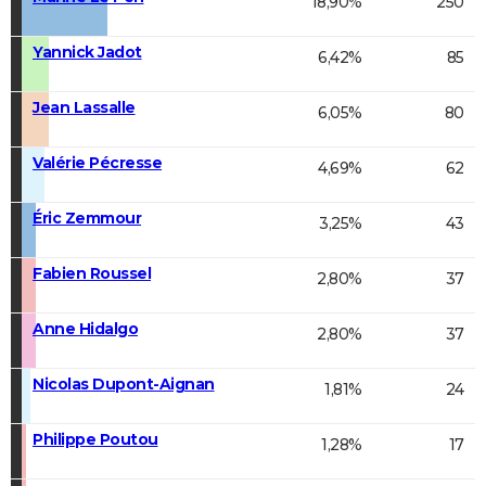
18,90%
250
Yannick Jadot
6,42%
85
Jean Lassalle
6,05%
80
Valérie Pécresse
4,69%
62
Éric Zemmour
3,25%
43
Fabien Roussel
2,80%
37
Anne Hidalgo
2,80%
37
Nicolas Dupont-Aignan
1,81%
24
Philippe Poutou
1,28%
17