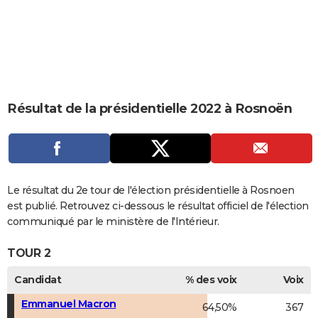
City break
Voyage de noces
Climat
Destinations
Voyage nature
Forum
+
PHOTO
GUIDES D'ACHAT
BONS PLANS
CARTE DE VOEUX
Résultat de la présidentielle 2022 à Rosnoën
Carte Bonne année
Carte Pâques
Carte de Noël
Carte Saint-Valentin
Carte d'anniversaire
DICTIONNAIRE
Biographies
Expressions
Dictionnaire
Citations
Proverbes
PROGRAMME TV
COPAINS D'AVANT
Le résultat du 2e tour de l'élection présidentielle à Rosnoen
est publié. Retrouvez ci-dessous le résultat officiel de l'élection
Se connecter
Collèges
Universités
Service militaire
S'inscrire
Lycées
Primaires
Entreprises
Avis de recherche
AVIS DE DÉCÈS
communiqué par le ministère de l'Intérieur.
FORUM
TOUR 2
Lifestyle
Sport
Television
Cinema
Bricolage
Culture
Auto
Voyage
Candidat
% des voix
Voix
Emmanuel Macron
64,50%
367