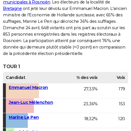
municipales à Rosnoën
. Les électeurs de la localité de
Bretagne
ont jeté leur dévolu sur Emmanuel Macron. L'ancien
ministre de l'Economie de Hollande surclasse, avec 65% des
suffrages, Marine Le Pen qui décroche 36% des suffrages.
Dimanche 24 avril, 648 votants ont pris part au scrutin sur les
853 personnes enregistrées dans les registres électoraux à
Rosnoën. La participation atteint par conséquent 76%, une
donnée qui demeure plutôt stable (+0 point) en comparaison
de la précédente élection présidentielle.
TOUR 1
Candidat
% des voix
Voix
Emmanuel Macron
27,33%
179
Jean-Luc Mélenchon
23,36%
153
Marine Le Pen
18,32%
120