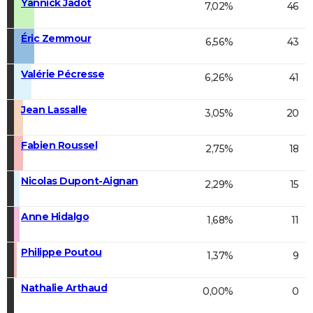
Yannick Jadot
7,02%
46
Éric Zemmour
6,56%
43
Valérie Pécresse
6,26%
41
Jean Lassalle
3,05%
20
Fabien Roussel
2,75%
18
Nicolas Dupont-Aignan
2,29%
15
Anne Hidalgo
1,68%
11
Philippe Poutou
1,37%
9
Nathalie Arthaud
0,00%
0