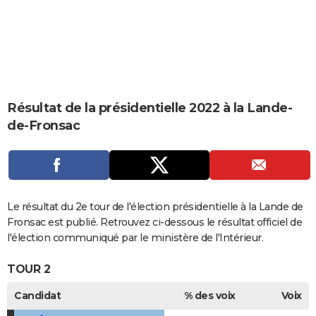
City break
Voyage de noces
Climat
Destinations
Voyage nature
Forum
+
PHOTO
GUIDES D'ACHAT
BONS PLANS
CARTE DE VOEUX
Résultat de la présidentielle 2022 à la Lande-
de-Fronsac
Carte Bonne année
Carte Pâques
Carte de Noël
Carte Saint-Valentin
Carte d'anniversaire
DICTIONNAIRE
Biographies
Expressions
Dictionnaire
Citations
Proverbes
PROGRAMME TV
COPAINS D'AVANT
Le résultat du 2e tour de l'élection présidentielle à la Lande de
Se connecter
Collèges
Universités
Service militaire
S'inscrire
Lycées
Primaires
Entreprises
Avis de recherche
AVIS DE DÉCÈS
Fronsac est publié. Retrouvez ci-dessous le résultat officiel de
l'élection communiqué par le ministère de l'Intérieur.
FORUM
TOUR 2
Lifestyle
Sport
Television
Cinema
Bricolage
Culture
Auto
Voyage
Candidat
% des voix
Voix