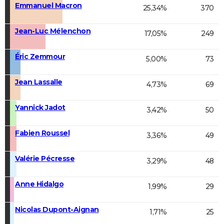
Emmanuel Macron
25,34%
370
Jean-Luc Mélenchon
17,05%
249
Éric Zemmour
5,00%
73
Jean Lassalle
4,73%
69
Yannick Jadot
3,42%
50
Fabien Roussel
3,36%
49
Valérie Pécresse
3,29%
48
Anne Hidalgo
1,99%
29
Nicolas Dupont-Aignan
1,71%
25