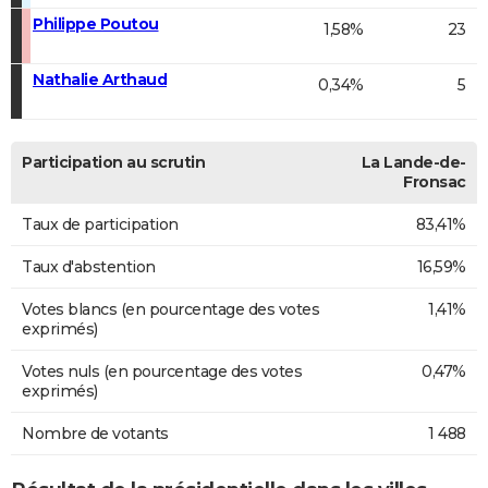
Philippe Poutou
1,58%
23
Nathalie Arthaud
0,34%
5
Participation au scrutin
La Lande-de-
Fronsac
Taux de participation
83,41%
Taux d'abstention
16,59%
Votes blancs (en pourcentage des votes
1,41%
exprimés)
Votes nuls (en pourcentage des votes
0,47%
exprimés)
Nombre de votants
1 488