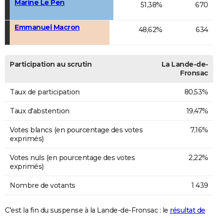
Marine Le Pen
51,38%
670
Emmanuel Macron
48,62%
634
Participation au scrutin
La Lande-de-
Fronsac
Taux de participation
80,53%
Taux d'abstention
19,47%
Votes blancs (en pourcentage des votes
7,16%
exprimés)
Votes nuls (en pourcentage des votes
2,22%
exprimés)
Nombre de votants
1 439
C'est la fin du suspense à la Lande-de-Fronsac : le
résultat de