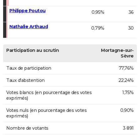
Philippe Poutou
0,95%
36
Nathalie Arthaud
0,79%
30
Participation au scrutin
Mortagne-sur-
Sèvre
Taux de participation
77,76%
Taux d'abstention
22,24%
Votes blancs (en pourcentage des votes
1,75%
exprimés)
Votes nuls (en pourcentage des votes
0,90%
exprimés)
Nombre de votants
3 891