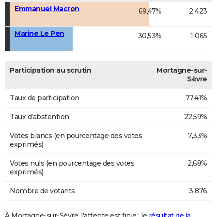
Emmanuel Macron
69,47%
2 423
Marine Le Pen
30,53%
1 065
Participation au scrutin
Mortagne-sur-
Sèvre
Taux de participation
77,41%
Taux d'abstention
22,59%
Votes blancs (en pourcentage des votes
7,33%
exprimés)
Votes nuls (en pourcentage des votes
2,68%
exprimés)
Nombre de votants
3 876
À Mortagne-sur-Sèvre, l'attente est finie : le
résultat de la