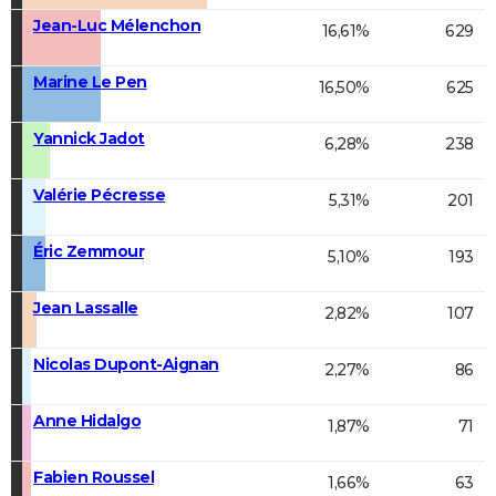
Jean-Luc Mélenchon
16,61%
629
Marine Le Pen
16,50%
625
Yannick Jadot
6,28%
238
Valérie Pécresse
5,31%
201
Éric Zemmour
5,10%
193
Jean Lassalle
2,82%
107
Nicolas Dupont-Aignan
2,27%
86
Anne Hidalgo
1,87%
71
Fabien Roussel
1,66%
63