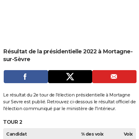
City break
Voyage de noces
Climat
Destinations
Voyage nature
Forum
+
PHOTO
GUIDES D'ACHAT
BONS PLANS
CARTE DE VOEUX
Résultat de la présidentielle 2022 à Mortagne-
Carte Bonne année
Carte Pâques
Carte de Noël
Carte Saint-Valentin
Carte d'anniversaire
DICTIONNAIRE
sur-Sèvre
Biographies
Expressions
Dictionnaire
Citations
Proverbes
PROGRAMME TV
COPAINS D'AVANT
Se connecter
Collèges
Universités
Service militaire
S'inscrire
Lycées
Primaires
Entreprises
Avis de recherche
Le résultat du 2e tour de l'élection présidentielle à Mortagne
AVIS DE DÉCÈS
sur Sevre est publié. Retrouvez ci-dessous le résultat officiel de
FORUM
l'élection communiqué par le ministère de l'Intérieur.
Lifestyle
Sport
Television
Cinema
Bricolage
Culture
Auto
Voyage
TOUR 2
Candidat
% des voix
Voix