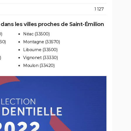
1 127
 dans les villes proches de Saint-Émilion
)
Néac (33500)
30)
Montagne (33570)
Libourne (33500)
)
Vignonet (33330)
Moulon (33420)