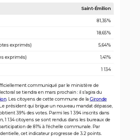
Saint-Émilion
81,35%
18,65%
otes exprimés)
5,64%
es exprimés)
1,41%
1 134
fficiellement communiqué par le ministère de
ectoral se tiendra en mars prochain : il s'agira du
ion
. Les citoyens de cette commune de la
Gironde
Le président qui brigue un nouveau mandat dépasse,
obtient 39% des votes. Parmi les 1 394 inscrits dans
on, 1 134 citoyens se sont rendus dans les bureaux de
participation de 81% à l'échelle communale. Par
dentielle, cet indicateur progresse de 3.2 points.