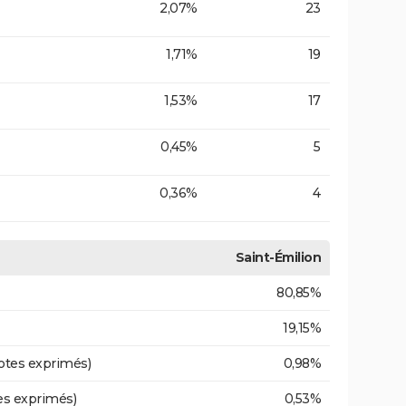
2,07%
23
1,71%
19
1,53%
17
0,45%
5
0,36%
4
Saint-Émilion
80,85%
19,15%
otes exprimés)
0,98%
es exprimés)
0,53%