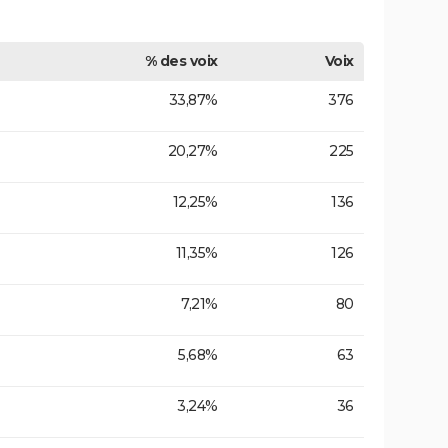
% des voix
Voix
33,87%
376
20,27%
225
12,25%
136
11,35%
126
7,21%
80
5,68%
63
3,24%
36