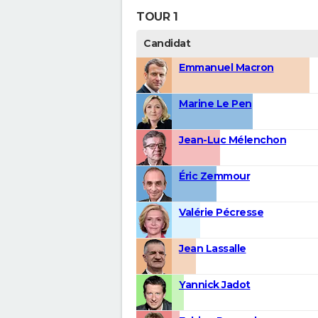
TOUR 1
Candidat
Emmanuel Macron
Marine Le Pen
Jean-Luc Mélenchon
Éric Zemmour
Valérie Pécresse
Jean Lassalle
Yannick Jadot