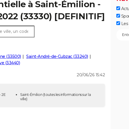
tielle à Saint-Émilion -
Actu
 2022 (33330) [DEFINITIF]
Spo
Les 
ne (33500)
Saint-André-de-Cubzac (33240)
ve (33440)
20/06/26 15:42
- 2E
Saint-Émilion
(toutes les informations sur la
ville)