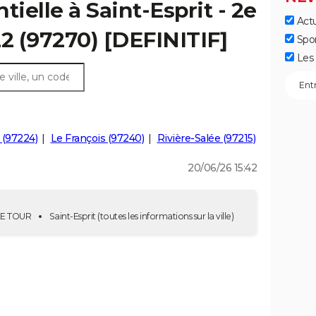
tielle à Saint-Esprit - 2e
Actu
22 (97270) [DEFINITIF]
Spo
Les 
 (97224)
Le François (97240)
Rivière-Salée (97215)
20/06/26 15:42
 2E TOUR
Saint-Esprit
(toutes les informations sur la ville)