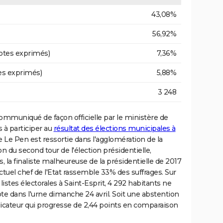
43,08%
56,92%
otes exprimés)
7,36%
es exprimés)
5,88%
3 248
ommuniqué de façon officielle par le ministère de
 à participer au
résultat des élections municipales à
Le Pen est ressortie dans l'agglomération de la
on du second tour de l'élection présidentielle,
, la finaliste malheureuse de la présidentielle de 2017
uel chef de l'Etat rassemble 33% des suffrages. Sur
istes électorales à Saint-Esprit, 4 292 habitants ne
vote dans l'urne dimanche 24 avril. Soit une abstention
icateur qui progresse de 2,44 points en comparaison