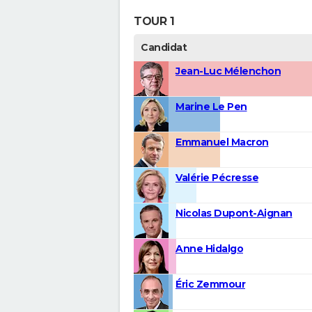
TOUR 1
Candidat
Jean-Luc Mélenchon
Marine Le Pen
Emmanuel Macron
Valérie Pécresse
Nicolas Dupont-Aignan
Anne Hidalgo
Éric Zemmour