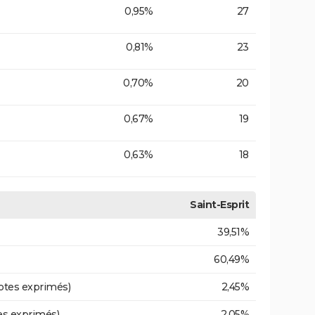
0,95%
27
0,81%
23
0,70%
20
0,67%
19
0,63%
18
Saint-Esprit
39,51%
60,49%
otes exprimés)
2,45%
es exprimés)
2,05%