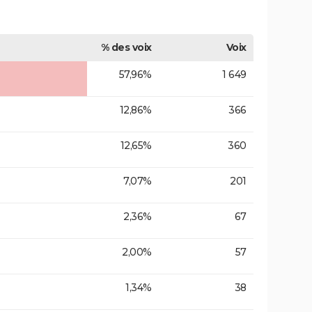
% des voix
Voix
57,96%
1 649
12,86%
366
12,65%
360
7,07%
201
2,36%
67
2,00%
57
1,34%
38