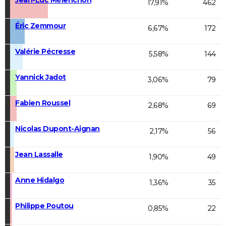
17,91%
462
Éric Zemmour
6,67%
172
Valérie Pécresse
5,58%
144
Yannick Jadot
3,06%
79
Fabien Roussel
2,68%
69
Nicolas Dupont-Aignan
2,17%
56
Jean Lassalle
1,90%
49
Anne Hidalgo
1,36%
35
Philippe Poutou
0,85%
22