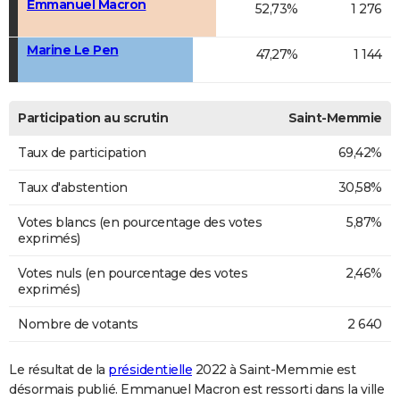
Emmanuel Macron
52,73%
1 276
Marine Le Pen
47,27%
1 144
Participation au scrutin
Saint-Memmie
Taux de participation
69,42%
Taux d'abstention
30,58%
Votes blancs (en pourcentage des votes
5,87%
exprimés)
Votes nuls (en pourcentage des votes
2,46%
exprimés)
Nombre de votants
2 640
Le résultat de la
présidentielle
2022 à Saint-Memmie est
désormais publié. Emmanuel Macron est ressorti dans la ville