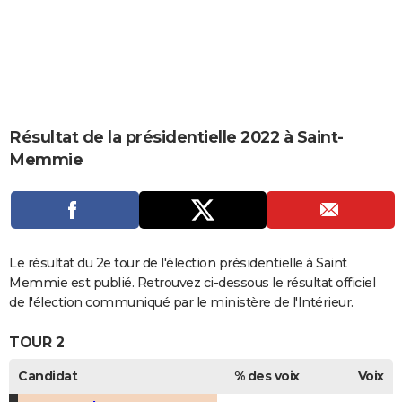
City break
Voyage de noces
Climat
Destinations
Voyage nature
Forum
+
PHOTO
GUIDES D'ACHAT
BONS PLANS
CARTE DE VOEUX
Résultat de la présidentielle 2022 à Saint-
Memmie
Carte Bonne année
Carte Pâques
Carte de Noël
Carte Saint-Valentin
Carte d'anniversaire
DICTIONNAIRE
Biographies
Expressions
Dictionnaire
Citations
Proverbes
PROGRAMME TV
COPAINS D'AVANT
Le résultat du 2e tour de l'élection présidentielle à Saint
Se connecter
Collèges
Universités
Service militaire
S'inscrire
Lycées
Primaires
Entreprises
Avis de recherche
AVIS DE DÉCÈS
Memmie est publié. Retrouvez ci-dessous le résultat officiel
de l'élection communiqué par le ministère de l'Intérieur.
FORUM
TOUR 2
Lifestyle
Sport
Television
Cinema
Bricolage
Culture
Auto
Voyage
Candidat
% des voix
Voix