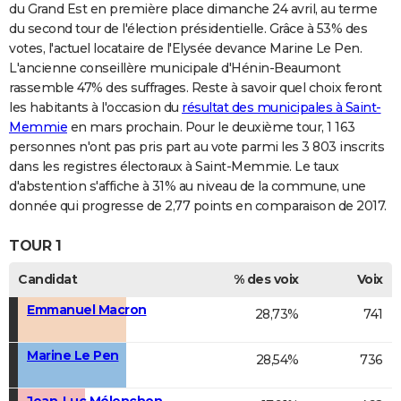
du Grand Est en première place dimanche 24 avril, au terme
du second tour de l'élection présidentielle. Grâce à 53% des
votes, l'actuel locataire de l'Elysée devance Marine Le Pen.
L'ancienne conseillère municipale d'Hénin-Beaumont
rassemble 47% des suffrages. Reste à savoir quel choix feront
les habitants à l'occasion du
résultat des municipales à Saint-
Memmie
en mars prochain. Pour le deuxième tour, 1 163
personnes n'ont pas pris part au vote parmi les 3 803 inscrits
dans les registres électoraux à Saint-Memmie. Le taux
d'abstention s'affiche à 31% au niveau de la commune, une
donnée qui progresse de 2,77 points en comparaison de 2017.
TOUR 1
Candidat
% des voix
Voix
Emmanuel Macron
28,73%
741
Marine Le Pen
28,54%
736
Jean-Luc Mélenchon