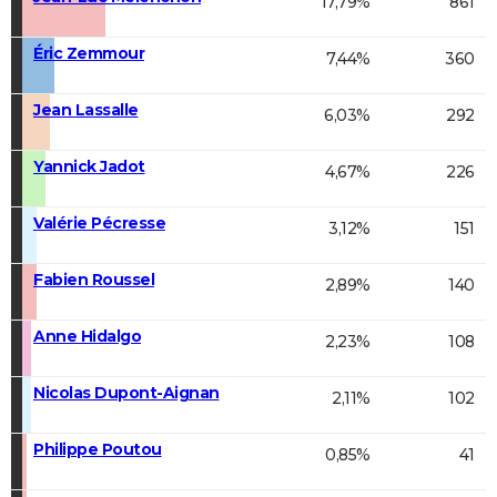
17,79%
861
Éric Zemmour
7,44%
360
Jean Lassalle
6,03%
292
Yannick Jadot
4,67%
226
Valérie Pécresse
3,12%
151
Fabien Roussel
2,89%
140
Anne Hidalgo
2,23%
108
Nicolas Dupont-Aignan
2,11%
102
Philippe Poutou
0,85%
41