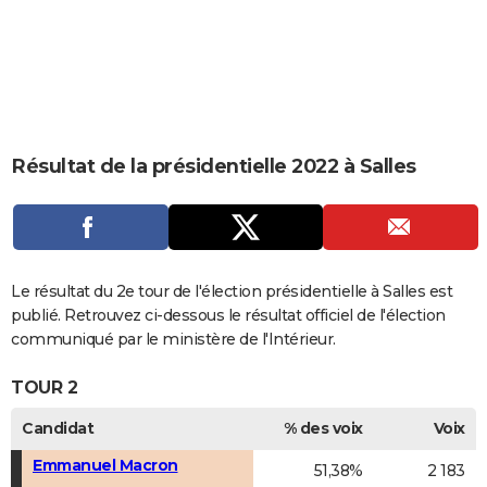
City break
Voyage de noces
Climat
Destinations
Voyage nature
Forum
+
PHOTO
GUIDES D'ACHAT
BONS PLANS
CARTE DE VOEUX
Résultat de la présidentielle 2022 à Salles
Carte Bonne année
Carte Pâques
Carte de Noël
Carte Saint-Valentin
Carte d'anniversaire
DICTIONNAIRE
Biographies
Expressions
Dictionnaire
Citations
Proverbes
PROGRAMME TV
COPAINS D'AVANT
Le résultat du 2e tour de l'élection présidentielle à Salles est
publié. Retrouvez ci-dessous le résultat officiel de l'élection
Se connecter
Collèges
Universités
Service militaire
S'inscrire
Lycées
Primaires
Entreprises
Avis de recherche
AVIS DE DÉCÈS
communiqué par le ministère de l'Intérieur.
FORUM
TOUR 2
Lifestyle
Sport
Television
Cinema
Bricolage
Culture
Auto
Voyage
Candidat
% des voix
Voix
Emmanuel Macron
51,38%
2 183