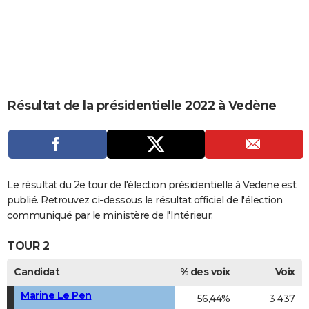
City break
Voyage de noces
Climat
Destinations
Voyage nature
Forum
+
PHOTO
GUIDES D'ACHAT
BONS PLANS
CARTE DE VOEUX
Résultat de la présidentielle 2022 à Vedène
Carte Bonne année
Carte Pâques
Carte de Noël
Carte Saint-Valentin
Carte d'anniversaire
DICTIONNAIRE
Biographies
Expressions
Dictionnaire
Citations
Proverbes
PROGRAMME TV
COPAINS D'AVANT
Le résultat du 2e tour de l'élection présidentielle à Vedene est
publié. Retrouvez ci-dessous le résultat officiel de l'élection
Se connecter
Collèges
Universités
Service militaire
S'inscrire
Lycées
Primaires
Entreprises
Avis de recherche
AVIS DE DÉCÈS
communiqué par le ministère de l'Intérieur.
FORUM
TOUR 2
Lifestyle
Sport
Television
Cinema
Bricolage
Culture
Auto
Voyage
Candidat
% des voix
Voix
Marine Le Pen
56,44%
3 437