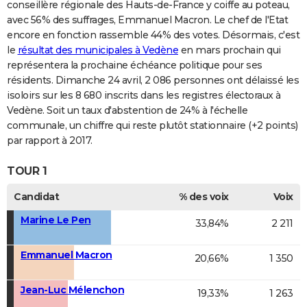
conseillère régionale des Hauts-de-France y coiffe au poteau,
avec 56% des suffrages, Emmanuel Macron. Le chef de l'Etat
encore en fonction rassemble 44% des votes. Désormais, c'est
le
résultat des municipales à Vedène
en mars prochain qui
représentera la prochaine échéance politique pour ses
résidents. Dimanche 24 avril, 2 086 personnes ont délaissé les
isoloirs sur les 8 680 inscrits dans les registres électoraux à
Vedène. Soit un taux d'abstention de 24% à l'échelle
communale, un chiffre qui reste plutôt stationnaire (+2 points)
par rapport à 2017.
TOUR 1
Candidat
% des voix
Voix
Marine Le Pen
33,84%
2 211
Emmanuel Macron
20,66%
1 350
Jean-Luc Mélenchon
19,33%
1 263