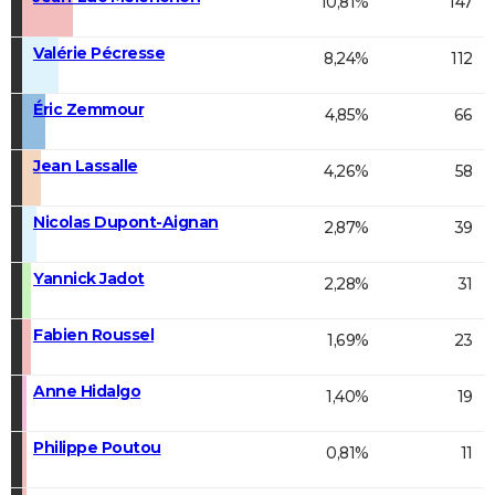
10,81%
147
Valérie Pécresse
8,24%
112
Éric Zemmour
4,85%
66
Jean Lassalle
4,26%
58
Nicolas Dupont-Aignan
2,87%
39
Yannick Jadot
2,28%
31
Fabien Roussel
1,69%
23
Anne Hidalgo
1,40%
19
Philippe Poutou
0,81%
11