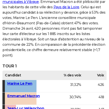
municipales à Vibraye
. Emmanuel Macron a été plébiscité par
les habitants de cette ville des
Pays de la Loire
. Celui qui est
aujourd'hui candidat à sa réélection y devance, grâce à 53% des
votes, Marine Le Pen. L'ancienne conseillère municipale
d'Hénin-Beaumont (Pas-de-Calais) obtient 47% des votes.
Dimanche 24 avril, 420 personnes n'ont pas fait tamponner
leur carte d'électeur sur les 1 885 inscrits sur les listes
électorales à Vibraye. Soit un taux d'abstention au niveau de la
commune de 22%. En comparaison de la précédente élection
présidentielle, ce chiffre demeure relativement stable (+1,7
point).
TOUR 1
Candidat
% des voix
Voix
Marine Le Pen
31,32%
426
Emmanuel Macron
30,74%
418
Jean-Luc Mélenchon