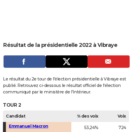
City break
Voyage de noces
Climat
Destinations
Voyage nature
Forum
+
PHOTO
GUIDES D'ACHAT
BONS PLANS
CARTE DE VOEUX
Résultat de la présidentielle 2022 à Vibraye
Carte Bonne année
Carte Pâques
Carte de Noël
Carte Saint-Valentin
Carte d'anniversaire
DICTIONNAIRE
Biographies
Expressions
Dictionnaire
Citations
Proverbes
PROGRAMME TV
COPAINS D'AVANT
Le résultat du 2e tour de l'élection présidentielle à Vibraye est
publié. Retrouvez ci-dessous le résultat officiel de l'élection
Se connecter
Collèges
Universités
Service militaire
S'inscrire
Lycées
Primaires
Entreprises
Avis de recherche
AVIS DE DÉCÈS
communiqué par le ministère de l'Intérieur.
FORUM
TOUR 2
Lifestyle
Sport
Television
Cinema
Bricolage
Culture
Auto
Voyage
Candidat
% des voix
Voix
Emmanuel Macron
53,24%
724