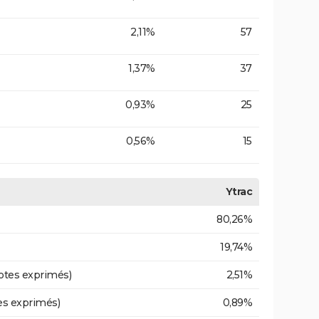
2,11%
57
1,37%
37
0,93%
25
0,56%
15
Ytrac
80,26%
19,74%
otes exprimés)
2,51%
es exprimés)
0,89%