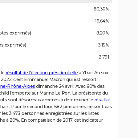
80,36%
19,64%
otes exprimés)
8,20%
es exprimés)
3,15%
2 791
 le
résultat de l'élection présidentielle
à Ytrac. Au soir
lle 2022, c'est Emmanuel Macron qui est ressorti
gne-Rhône-Alpes
dimanche 24 avril. Avec 60% des
child l'emporte sur Marine Le Pen. La présidente du
ants sont désormais amenés à déterminer le
résultat
ain. Pour le second tour, 682 personnes ne sont pas
r les 3 473 personnes enregistrées sur les listes
fiche à 20%. En comparaison de 2017, cet indicateur