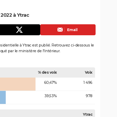
 2022 à Ytrac
Email
ésidentielle à Ytrac est publié. Retrouvez ci-dessous le
qué par le ministère de l'Intérieur.
% des voix
Voix
60,47%
1 496
39,53%
978
Ytrac