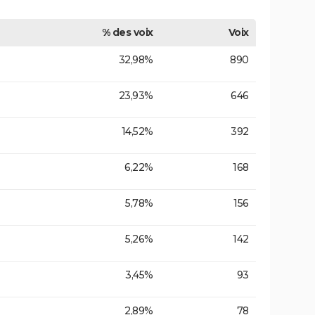
% des voix
Voix
32,98%
890
23,93%
646
14,52%
392
6,22%
168
5,78%
156
5,26%
142
3,45%
93
2,89%
78