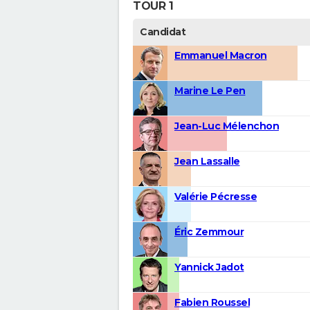
TOUR 1
Candidat
Emmanuel Macron
Marine Le Pen
Jean-Luc Mélenchon
Jean Lassalle
Valérie Pécresse
Éric Zemmour
Yannick Jadot
Fabien Roussel