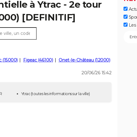
tielle à Ytrac - 2e tour
Actu
5000) [DEFINITIF]
Spo
Les 
ac (15000)
Figeac (46100)
Onet-le-Château (12000)
20/06/26 15:42
UR
Ytrac
(toutes les informations sur la ville)