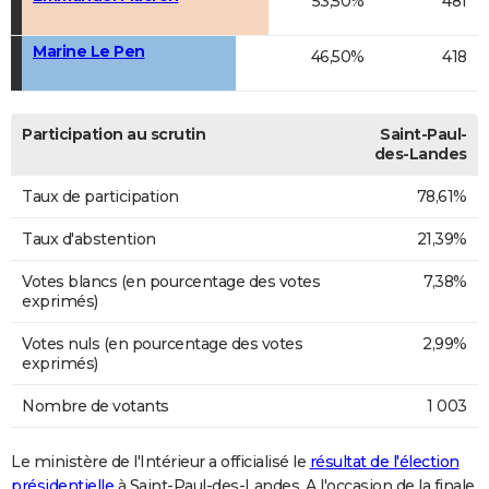
53,50%
481
Marine Le Pen
46,50%
418
Participation au scrutin
Saint-Paul-
des-Landes
Taux de participation
78,61%
Taux d'abstention
21,39%
Votes blancs (en pourcentage des votes
7,38%
exprimés)
Votes nuls (en pourcentage des votes
2,99%
exprimés)
Nombre de votants
1 003
Le ministère de l'Intérieur a officialisé le
résultat de l'élection
présidentielle
à Saint-Paul-des-Landes. A l'occasion de la finale