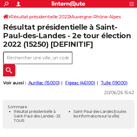
ACTUALITÉS
Connexion
S'inscrire
Résultat présidentielle 2022
Auvergne-Rhône-Alpes
Rechercher
Société
Education
Villes
Politique
Faits Divers
Monde
+
SPORT
Résultat présidentielle à Saint-
Cantal
Football
Cyclisme
Forum
Coupe du monde 2026
Tennis
Rugby
CULTURE
Paul-des-Landes - 2e tour élection
2022 (15250) [DEFINITIF]
TNT
Cinéma
Musique
Programme TV
Streaming
Sorties cinéma
+
FINANCE
Impôts
Immobilier
Banque
Crédit
Retraite
Epargne
Risques naturels par ville
Assurance
AUTO
Réserver un essai
Berlines
Forum auto
Essais
Citadines
SUV
+
HIGH-TECH
Meilleur smartphone
Ordinateurs
Guide high-tech
Mobiles
Internet
Jeux vidéo
+
BRICOLAGE
Voir aussi :
Aurillac (15000)
Figeac (46100)
Tulle (19000)
20/06/26 15:42
Aménagement intérieur
Cuisine
Jardinage
+
Forum
Extérieur
Salle de bains
Rangement
WEEK-END
Escapades
Expositions
Week-end nature
Guides de France
Patrimoine
Musées
+
LIFESTYLE
Sommaire :
Résultat présidentielle à
Saint-Paul-des-Landes
(toutes
Saint-Paul-des-Landes - 2E
les informations sur la ville)
Bien-être
Mode
+
Art de vivre
Loisirs
Modes de vie
SANTE
TOUR
Guide de la santé
Médicaments
+
Alimentation
Maladies
Sommeil
VOYAGE