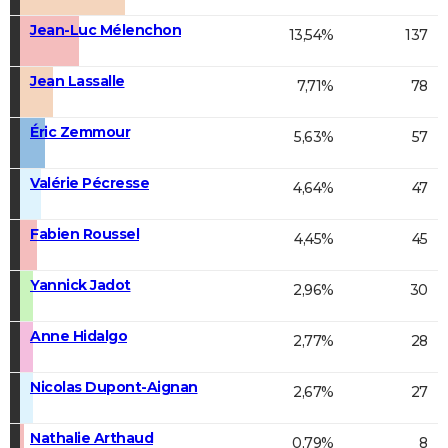
Jean-Luc Mélenchon
13,54%
137
Jean Lassalle
7,71%
78
Éric Zemmour
5,63%
57
Valérie Pécresse
4,64%
47
Fabien Roussel
4,45%
45
Yannick Jadot
2,96%
30
Anne Hidalgo
2,77%
28
Nicolas Dupont-Aignan
2,67%
27
Nathalie Arthaud
0,79%
8