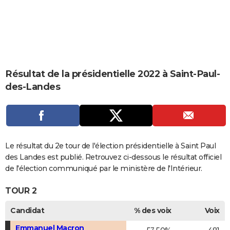
City break
Voyage de noces
Climat
Destinations
Voyage nature
Forum
+
PHOTO
GUIDES D'ACHAT
BONS PLANS
Résultat de la présidentielle 2022 à Saint-Paul-
CARTE DE VOEUX
des-Landes
Carte Bonne année
Carte Pâques
Carte de Noël
Carte Saint-Valentin
Carte d'anniversaire
DICTIONNAIRE
Biographies
Expressions
Dictionnaire
Citations
Proverbes
PROGRAMME TV
COPAINS D'AVANT
Le résultat du 2e tour de l'élection présidentielle à Saint Paul
Se connecter
Collèges
Universités
Service militaire
S'inscrire
Lycées
Primaires
Entreprises
Avis de recherche
des Landes est publié. Retrouvez ci-dessous le résultat officiel
AVIS DE DÉCÈS
de l'élection communiqué par le ministère de l'Intérieur.
FORUM
TOUR 2
Lifestyle
Sport
Television
Cinema
Bricolage
Culture
Auto
Voyage
Candidat
% des voix
Voix
Emmanuel Macron