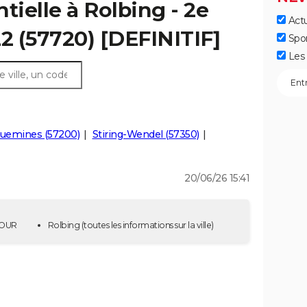
tielle à Rolbing - 2e
Actu
22 (57720) [DEFINITIF]
Spo
Les 
guemines (57200)
Stiring-Wendel (57350)
20/06/26 15:41
 TOUR
Rolbing
(toutes les informations sur la ville)