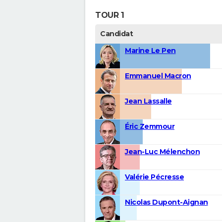
TOUR 1
Candidat
Marine Le Pen
Emmanuel Macron
Jean Lassalle
Éric Zemmour
Jean-Luc Mélenchon
Valérie Pécresse
Nicolas Dupont-Aignan