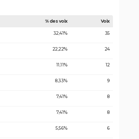
% des voix
Voix
32,41%
35
22,22%
24
11,11%
12
8,33%
9
7,41%
8
7,41%
8
5,56%
6