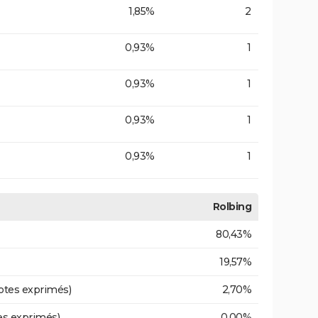
1,85%
2
0,93%
1
0,93%
1
0,93%
1
0,93%
1
Rolbing
80,43%
19,57%
otes exprimés)
2,70%
es exprimés)
0,00%