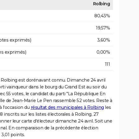
Rolbing
80,43%
19,57%
otes exprimés)
3,60%
es exprimés)
0,00%
111
Rolbing est dorénavant connu. Dimanche 24 avril
ti vainqueur dans le bourg du Grand Est au soir du
ec 55 votes, le candidat du parti "La République En
ille de Jean-Marie Le Pen rassemble 52 votes. Reste à
 à l'occasion du
résultat des municipales à Rolbing
les
inscrits sur les listes électorales à Rolbing, 27
nner leur carte d'électeur dimanche 24 avril. Soit une
al. En comparaison de la précédente élection
 3,01 points.