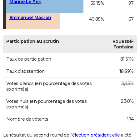
Marine Le Pen
59,15%
97
Emmanuel Macron
40,85%
67
Participation au scrutin
Rouessé-
Fontaine
Taux de participation
81,31%
Taux d'abstention
18,69%
Votes blancs (en pourcentage des votes
3,45%
exprimés)
Votes nuls (en pourcentage des votes
2,30%
exprimés)
Nombre de votants
174
Le résultat du second round de l'
élection présidentielle
a été