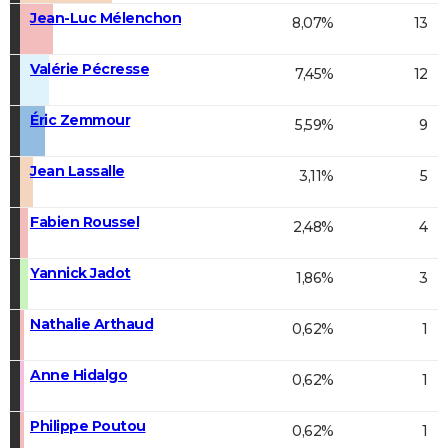
Jean-Luc Mélenchon
8,07%
13
Valérie Pécresse
7,45%
12
Éric Zemmour
5,59%
9
Jean Lassalle
3,11%
5
Fabien Roussel
2,48%
4
Yannick Jadot
1,86%
3
Nathalie Arthaud
0,62%
1
Anne Hidalgo
0,62%
1
Philippe Poutou
0,62%
1