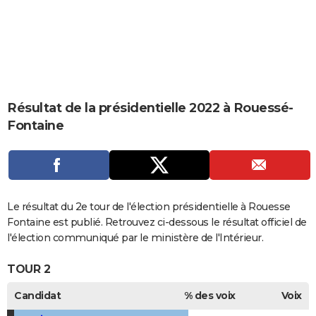
City break
Voyage de noces
Climat
Destinations
Voyage nature
Forum
+
PHOTO
GUIDES D'ACHAT
BONS PLANS
CARTE DE VOEUX
Résultat de la présidentielle 2022 à Rouessé-
Fontaine
Carte Bonne année
Carte Pâques
Carte de Noël
Carte Saint-Valentin
Carte d'anniversaire
DICTIONNAIRE
Biographies
Expressions
Dictionnaire
Citations
Proverbes
PROGRAMME TV
COPAINS D'AVANT
Le résultat du 2e tour de l'élection présidentielle à Rouesse
Se connecter
Collèges
Universités
Service militaire
S'inscrire
Lycées
Primaires
Entreprises
Avis de recherche
AVIS DE DÉCÈS
Fontaine est publié. Retrouvez ci-dessous le résultat officiel de
l'élection communiqué par le ministère de l'Intérieur.
FORUM
TOUR 2
Lifestyle
Sport
Television
Cinema
Bricolage
Culture
Auto
Voyage
Candidat
% des voix
Voix