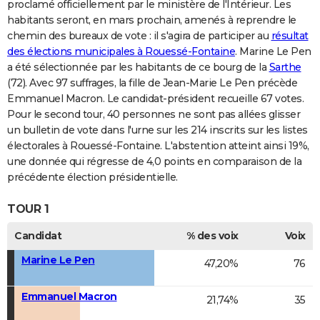
proclamé officiellement par le ministère de l'Intérieur. Les
habitants seront, en mars prochain, amenés à reprendre le
chemin des bureaux de vote : il s'agira de participer au
résultat
des élections municipales à Rouessé-Fontaine
. Marine Le Pen
a été sélectionnée par les habitants de ce bourg de la
Sarthe
(72). Avec 97 suffrages, la fille de Jean-Marie Le Pen précède
Emmanuel Macron. Le candidat-président recueille 67 votes.
Pour le second tour, 40 personnes ne sont pas allées glisser
un bulletin de vote dans l'urne sur les 214 inscrits sur les listes
électorales à Rouessé-Fontaine. L'abstention atteint ainsi 19%,
une donnée qui régresse de 4,0 points en comparaison de la
précédente élection présidentielle.
TOUR 1
Candidat
% des voix
Voix
Marine Le Pen
47,20%
76
Emmanuel Macron
21,74%
35