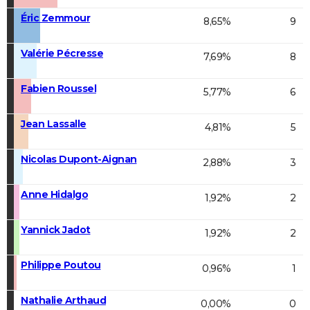
Éric Zemmour
8,65%
9
Valérie Pécresse
7,69%
8
Fabien Roussel
5,77%
6
Jean Lassalle
4,81%
5
Nicolas Dupont-Aignan
2,88%
3
Anne Hidalgo
1,92%
2
Yannick Jadot
1,92%
2
Philippe Poutou
0,96%
1
Nathalie Arthaud
0,00%
0