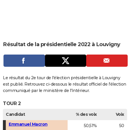
City break
Voyage de noces
Climat
Destinations
Voyage nature
Forum
+
PHOTO
GUIDES D'ACHAT
BONS PLANS
CARTE DE VOEUX
Résultat de la présidentielle 2022 à Louvigny
Carte Bonne année
Carte Pâques
Carte de Noël
Carte Saint-Valentin
Carte d'anniversaire
DICTIONNAIRE
Biographies
Expressions
Dictionnaire
Citations
Proverbes
PROGRAMME TV
COPAINS D'AVANT
Le résultat du 2e tour de l'élection présidentielle à Louvigny
est publié. Retrouvez ci-dessous le résultat officiel de l'élection
Se connecter
Collèges
Universités
Service militaire
S'inscrire
Lycées
Primaires
Entreprises
Avis de recherche
AVIS DE DÉCÈS
communiqué par le ministère de l'Intérieur.
FORUM
TOUR 2
Lifestyle
Sport
Television
Cinema
Bricolage
Culture
Auto
Voyage
Candidat
% des voix
Voix
Emmanuel Macron
50,51%
50