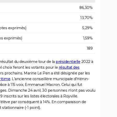
86,30%
13,70%
otes exprimés)
5,29%
es exprimés)
1,59%
189
e résultat du deuxième tour de la
présidentielle
2022 à
l choix feront les votants pour le
résultat des
rs prochains. Marine Le Pen a été désignée par les
ritime
. L'ancienne conseillère municipale d'Hénin-
âce à 115 voix, Emmanuel Macron. Celui qui fut
ages. Dimanche 24 avril, 30 personnes n'ont pas voulu
9 inscrits sur les listes électorales à Royville.
s'élève par conséquent à 14%. En comparaison de
stationnaire (-1 point).