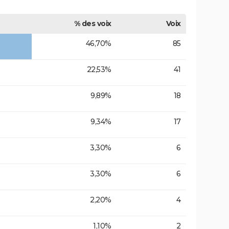
% des voix
Voix
46,70%
85
22,53%
41
9,89%
18
9,34%
17
3,30%
6
3,30%
6
2,20%
4
1,10%
2