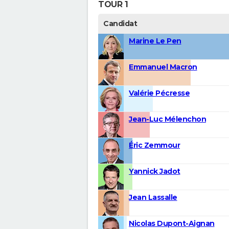
TOUR 1
Candidat
Marine Le Pen
Emmanuel Macron
Valérie Pécresse
Jean-Luc Mélenchon
Éric Zemmour
Yannick Jadot
Jean Lassalle
Nicolas Dupont-Aignan