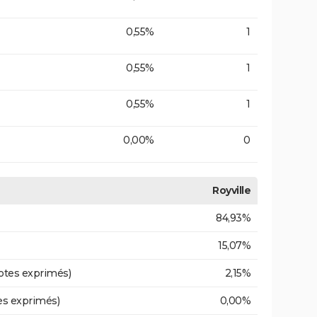
0,55%
1
0,55%
1
0,55%
1
0,00%
0
Royville
84,93%
15,07%
otes exprimés)
2,15%
es exprimés)
0,00%