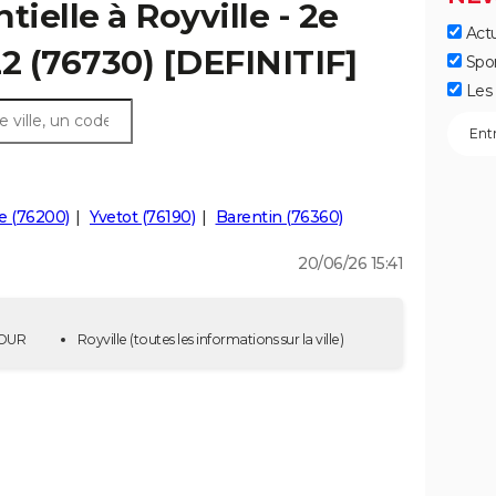
tielle à Royville - 2e
Actu
22 (76730) [DEFINITIF]
Spo
Les 
e (76200)
Yvetot (76190)
Barentin (76360)
20/06/26 15:41
 TOUR
Royville
(toutes les informations sur la ville)