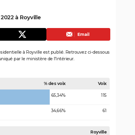
 2022 à Royville
Email
ésidentielle à Royville est publié. Retrouvez ci-dessous
uniqué par le ministère de l'Intérieur.
% des voix
Voix
65,34%
115
34,66%
61
Royville