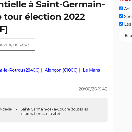
ntielle à Saint-Germain-
Actu
e tour élection 2022
Spo
Les 
F]
-le-Rotrou (28400)
Alençon (61000)
Le Mans
20/06/26 15:42
n-de-la-
Saint-Germain-de-la-Coudre
(toutes les
informations sur la ville)