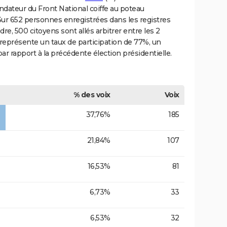
fondateur du Front National coiffe au poteau
r 652 personnes enregistrées dans les registres
e, 500 citoyens sont allés arbitrer entre les 2
a représente un taux de participation de 77%, un
par rapport à la précédente élection présidentielle.
% des voix
Voix
37,76%
185
21,84%
107
16,53%
81
6,73%
33
6,53%
32