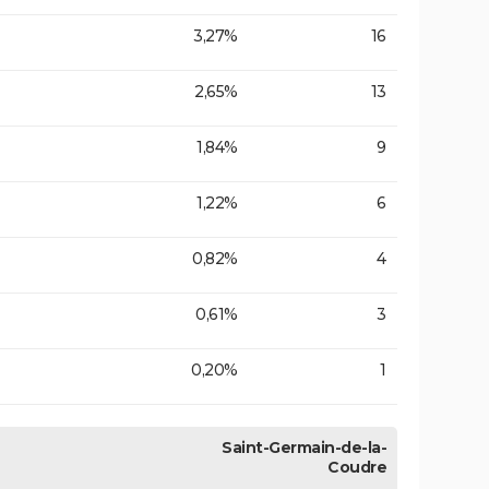
3,27%
16
2,65%
13
1,84%
9
1,22%
6
0,82%
4
0,61%
3
0,20%
1
Saint-Germain-de-la-
Coudre