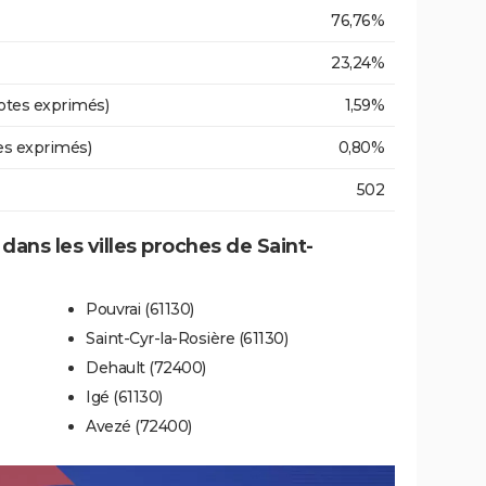
76,76%
23,24%
otes exprimés)
1,59%
es exprimés)
0,80%
502
 dans les villes proches de Saint-
Pouvrai (61130)
Saint-Cyr-la-Rosière (61130)
Dehault (72400)
Igé (61130)
Avezé (72400)