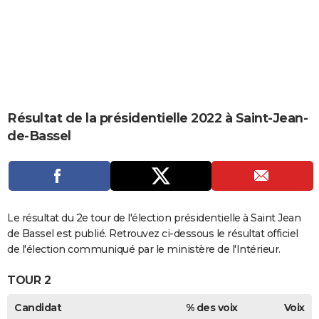
City break
Voyage de noces
Climat
Destinations
Voyage nature
Forum
+
PHOTO
GUIDES D'ACHAT
BONS PLANS
CARTE DE VOEUX
Résultat de la présidentielle 2022 à Saint-Jean-
Carte Bonne année
Carte Pâques
Carte de Noël
Carte Saint-Valentin
Carte d'anniversaire
DICTIONNAIRE
de-Bassel
Biographies
Expressions
Dictionnaire
Citations
Proverbes
PROGRAMME TV
COPAINS D'AVANT
Se connecter
Collèges
Universités
Service militaire
S'inscrire
Lycées
Primaires
Entreprises
Avis de recherche
Le résultat du 2e tour de l'élection présidentielle à Saint Jean
AVIS DE DÉCÈS
de Bassel est publié. Retrouvez ci-dessous le résultat officiel
FORUM
de l'élection communiqué par le ministère de l'Intérieur.
Lifestyle
Sport
Television
Cinema
Bricolage
Culture
Auto
Voyage
TOUR 2
Candidat
% des voix
Voix