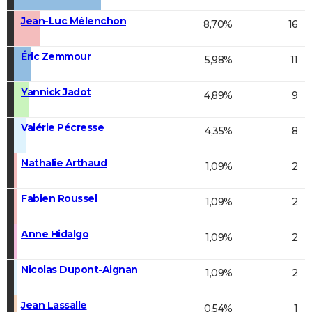
Jean-Luc Mélenchon
8,70%
16
Éric Zemmour
5,98%
11
Yannick Jadot
4,89%
9
Valérie Pécresse
4,35%
8
Nathalie Arthaud
1,09%
2
Fabien Roussel
1,09%
2
Anne Hidalgo
1,09%
2
Nicolas Dupont-Aignan
1,09%
2
Jean Lassalle
0,54%
1