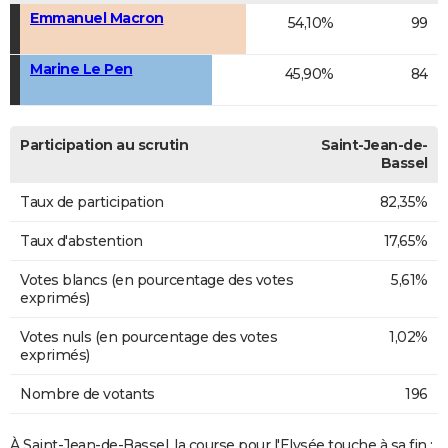
Emmanuel Macron
54,10%
99
Marine Le Pen
45,90%
84
Participation au scrutin
Saint-Jean-de-
Bassel
Taux de participation
82,35%
Taux d'abstention
17,65%
Votes blancs (en pourcentage des votes
5,61%
exprimés)
Votes nuls (en pourcentage des votes
1,02%
exprimés)
Nombre de votants
196
À Saint-Jean-de-Bassel, la course pour l'Elysée touche à sa fin :