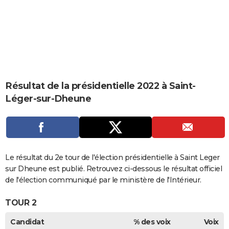
City break
Voyage de noces
Climat
Destinations
Voyage nature
Forum
+
PHOTO
GUIDES D'ACHAT
BONS PLANS
CARTE DE VOEUX
Résultat de la présidentielle 2022 à Saint-
Carte Bonne année
Carte Pâques
Carte de Noël
Carte Saint-Valentin
Carte d'anniversaire
DICTIONNAIRE
Léger-sur-Dheune
Biographies
Expressions
Dictionnaire
Citations
Proverbes
PROGRAMME TV
COPAINS D'AVANT
Se connecter
Collèges
Universités
Service militaire
S'inscrire
Lycées
Primaires
Entreprises
Avis de recherche
Le résultat du 2e tour de l'élection présidentielle à Saint Leger
AVIS DE DÉCÈS
sur Dheune est publié. Retrouvez ci-dessous le résultat officiel
FORUM
de l'élection communiqué par le ministère de l'Intérieur.
Lifestyle
Sport
Television
Cinema
Bricolage
Culture
Auto
Voyage
TOUR 2
Candidat
% des voix
Voix