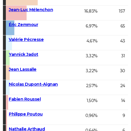
Jean-Luc Mélenchon
16,83%
157
Éric Zemmour
6,97%
65
Valérie Pécresse
4,61%
43
Yannick Jadot
3,32%
31
Jean Lassalle
3,22%
30
Nicolas Dupont-Aignan
2,57%
24
Fabien Roussel
1,50%
14
Philippe Poutou
0,96%
9
Nathalie Arthaud
0,64%
6