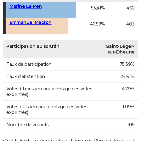
Marine Le Pen
53,41%
462
Emmanuel Macron
46,59%
403
Participation au scrutin
Saint-Léger-
sur-Dheune
Taux de participation
75,39%
Taux d'abstention
24,61%
Votes blancs (en pourcentage des votes
4,79%
exprimés)
Votes nuls (en pourcentage des votes
1,09%
exprimés)
Nombre de votants
919
C'est la fin du suspense à Saint-Léger-sur-Dheune : le
résultat