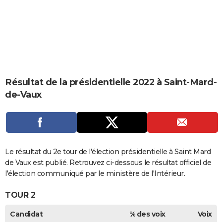
City break
Voyage de noces
Climat
Destinations
Voyage nature
Forum
+
PHOTO
GUIDES D'ACHAT
BONS PLANS
CARTE DE VOEUX
Résultat de la présidentielle 2022 à Saint-Mard-
Carte Bonne année
Carte Pâques
Carte de Noël
Carte Saint-Valentin
Carte d'anniversaire
DICTIONNAIRE
de-Vaux
Biographies
Expressions
Dictionnaire
Citations
Proverbes
PROGRAMME TV
COPAINS D'AVANT
Se connecter
Collèges
Universités
Service militaire
S'inscrire
Lycées
Primaires
Entreprises
Avis de recherche
Le résultat du 2e tour de l'élection présidentielle à Saint Mard
AVIS DE DÉCÈS
de Vaux est publié. Retrouvez ci-dessous le résultat officiel de
FORUM
l'élection communiqué par le ministère de l'Intérieur.
Lifestyle
Sport
Television
Cinema
Bricolage
Culture
Auto
Voyage
TOUR 2
Candidat
% des voix
Voix