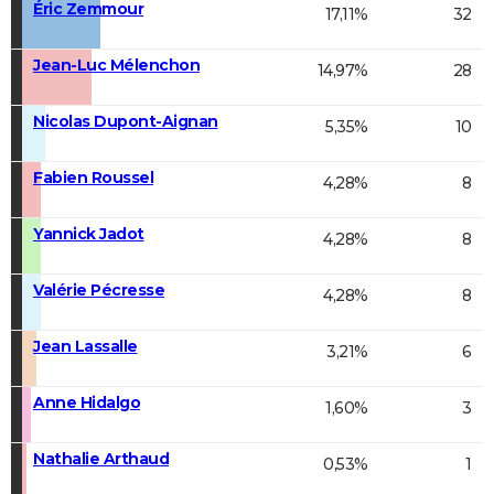
Éric Zemmour
17,11%
32
Jean-Luc Mélenchon
14,97%
28
Nicolas Dupont-Aignan
5,35%
10
Fabien Roussel
4,28%
8
Yannick Jadot
4,28%
8
Valérie Pécresse
4,28%
8
Jean Lassalle
3,21%
6
Anne Hidalgo
1,60%
3
Nathalie Arthaud
0,53%
1