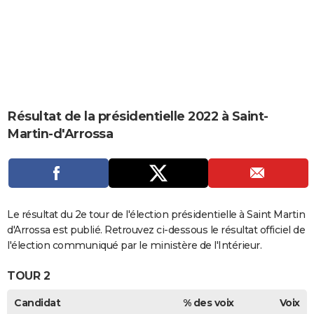
City break
Voyage de noces
Climat
Destinations
Voyage nature
Forum
+
PHOTO
GUIDES D'ACHAT
BONS PLANS
CARTE DE VOEUX
Résultat de la présidentielle 2022 à Saint-
Carte Bonne année
Carte Pâques
Carte de Noël
Carte Saint-Valentin
Carte d'anniversaire
DICTIONNAIRE
Martin-d'Arrossa
Biographies
Expressions
Dictionnaire
Citations
Proverbes
PROGRAMME TV
COPAINS D'AVANT
Se connecter
Collèges
Universités
Service militaire
S'inscrire
Lycées
Primaires
Entreprises
Avis de recherche
Le résultat du 2e tour de l'élection présidentielle à Saint Martin
AVIS DE DÉCÈS
d'Arrossa est publié. Retrouvez ci-dessous le résultat officiel de
FORUM
l'élection communiqué par le ministère de l'Intérieur.
Lifestyle
Sport
Television
Cinema
Bricolage
Culture
Auto
Voyage
TOUR 2
Candidat
% des voix
Voix