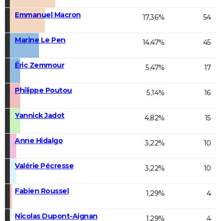
Emmanuel Macron
17,36%
54
Marine Le Pen
14,47%
45
Éric Zemmour
5,47%
17
Philippe Poutou
5,14%
16
Yannick Jadot
4,82%
15
Anne Hidalgo
3,22%
10
Valérie Pécresse
3,22%
10
Fabien Roussel
1,29%
4
Nicolas Dupont-Aignan
1,29%
4