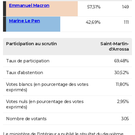
Emmanuel Macron
57,31%
149
Marine Le Pen
42,69%
111
Participation au scrutin
Saint-Martin-
d'Arrossa
Taux de participation
69,48%
Taux d'abstention
30,52%
Votes blancs (en pourcentage des votes
11,80%
exprimés)
Votes nuls (en pourcentage des votes
2,95%
exprimés)
Nombre de votants
305
Le ministère de l'Intérieur a publié le résultat du deuxième