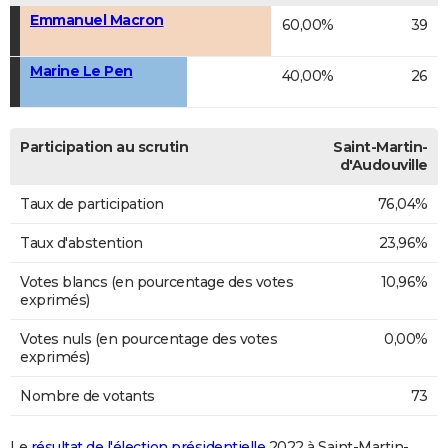
Emmanuel Macron
60,00%
39
Marine Le Pen
40,00%
26
Participation au scrutin
Saint-Martin-
d'Audouville
Taux de participation
76,04%
Taux d'abstention
23,96%
Votes blancs (en pourcentage des votes
10,96%
exprimés)
Votes nuls (en pourcentage des votes
0,00%
exprimés)
Nombre de votants
73
Le
résultat de l'élection présidentielle
2022 à Saint-Martin-