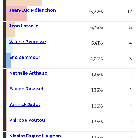
Jean-Luc Mélenchon
16,22%
12
Jean Lassalle
6,76%
5
Valérie Pécresse
5,41%
4
Éric Zemmour
4,05%
3
Nathalie Arthaud
1,35%
1
Fabien Roussel
1,35%
1
Yannick Jadot
1,35%
1
Philippe Poutou
1,35%
1
Nicolas Dupont-Aignan
1,35%
1