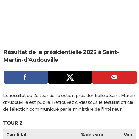
City break
Voyage de noces
Climat
Destinations
Voyage nature
Forum
+
PHOTO
GUIDES D'ACHAT
BONS PLANS
CARTE DE VOEUX
Résultat de la présidentielle 2022 à Saint-
Carte Bonne année
Carte Pâques
Carte de Noël
Carte Saint-Valentin
Carte d'anniversaire
DICTIONNAIRE
Martin-d'Audouville
Biographies
Expressions
Dictionnaire
Citations
Proverbes
PROGRAMME TV
COPAINS D'AVANT
Se connecter
Collèges
Universités
Service militaire
S'inscrire
Lycées
Primaires
Entreprises
Avis de recherche
Le résultat du 2e tour de l'élection présidentielle à Saint Martin
AVIS DE DÉCÈS
d'Audouville est publié. Retrouvez ci-dessous le résultat officiel
FORUM
de l'élection communiqué par le ministère de l'Intérieur.
Lifestyle
Sport
Television
Cinema
Bricolage
Culture
Auto
Voyage
TOUR 2
Candidat
% des voix
Voix