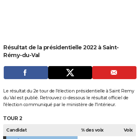
City break
Voyage de noces
Climat
Destinations
Voyage nature
Forum
+
PHOTO
GUIDES D'ACHAT
BONS PLANS
CARTE DE VOEUX
Résultat de la présidentielle 2022 à Saint-
Rémy-du-Val
Carte Bonne année
Carte Pâques
Carte de Noël
Carte Saint-Valentin
Carte d'anniversaire
DICTIONNAIRE
Biographies
Expressions
Dictionnaire
Citations
Proverbes
PROGRAMME TV
COPAINS D'AVANT
Le résultat du 2e tour de l'élection présidentielle à Saint Remy
Se connecter
Collèges
Universités
Service militaire
S'inscrire
Lycées
Primaires
Entreprises
Avis de recherche
AVIS DE DÉCÈS
du Val est publié. Retrouvez ci-dessous le résultat officiel de
l'élection communiqué par le ministère de l'Intérieur.
FORUM
TOUR 2
Lifestyle
Sport
Television
Cinema
Bricolage
Culture
Auto
Voyage
Candidat
% des voix
Voix