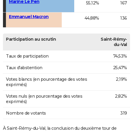
Marine Le Pen
55,12%
167
Emmanuel Macron
44,88%
136
Participation au scrutin
Saint-Rémy-
du-Val
Taux de participation
74,53%
Taux d'abstention
25,47%
Votes blancs (en pourcentage des votes
2,19%
exprimés)
Votes nuls (en pourcentage des votes
2,82%
exprimés)
Nombre de votants
319
À Saint-Rémy-du-Val, la conclusion du deuxième tour de