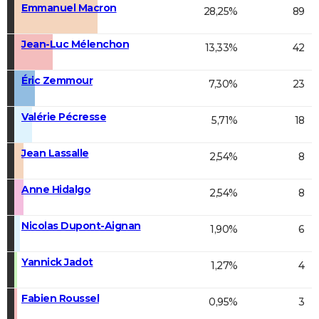
Emmanuel Macron
28,25%
89
Jean-Luc Mélenchon
13,33%
42
Éric Zemmour
7,30%
23
Valérie Pécresse
5,71%
18
Jean Lassalle
2,54%
8
Anne Hidalgo
2,54%
8
Nicolas Dupont-Aignan
1,90%
6
Yannick Jadot
1,27%
4
Fabien Roussel
0,95%
3