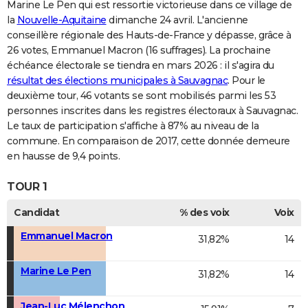
Marine Le Pen qui est ressortie victorieuse dans ce village de
la
Nouvelle-Aquitaine
dimanche 24 avril. L'ancienne
conseillère régionale des Hauts-de-France y dépasse, grâce à
26 votes, Emmanuel Macron (16 suffrages). La prochaine
échéance électorale se tiendra en mars 2026 : il s'agira du
résultat des élections municipales à Sauvagnac
. Pour le
deuxième tour, 46 votants se sont mobilisés parmi les 53
personnes inscrites dans les registres électoraux à Sauvagnac.
Le taux de participation s'affiche à 87% au niveau de la
commune. En comparaison de 2017, cette donnée demeure
en hausse de 9,4 points.
TOUR 1
Candidat
% des voix
Voix
Emmanuel Macron
31,82%
14
Marine Le Pen
31,82%
14
Jean-Luc Mélenchon