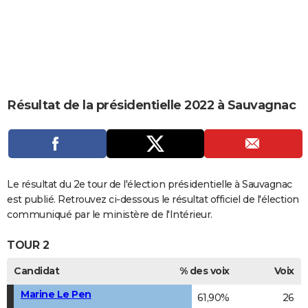
City break
Voyage de noces
Climat
Destinations
Voyage nature
Forum
+
PHOTO
GUIDES D'ACHAT
BONS PLANS
CARTE DE VOEUX
Résultat de la présidentielle 2022 à Sauvagnac
Carte Bonne année
Carte Pâques
Carte de Noël
Carte Saint-Valentin
Carte d'anniversaire
DICTIONNAIRE
Biographies
Expressions
Dictionnaire
Citations
Proverbes
PROGRAMME TV
COPAINS D'AVANT
Le résultat du 2e tour de l'élection présidentielle à Sauvagnac
est publié. Retrouvez ci-dessous le résultat officiel de l'élection
Se connecter
Collèges
Universités
Service militaire
S'inscrire
Lycées
Primaires
Entreprises
Avis de recherche
AVIS DE DÉCÈS
communiqué par le ministère de l'Intérieur.
FORUM
TOUR 2
Lifestyle
Sport
Television
Cinema
Bricolage
Culture
Auto
Voyage
Candidat
% des voix
Voix
Marine Le Pen
61,90%
26