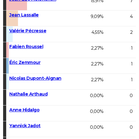
15,91%
7
Jean Lassalle
9,09%
4
Valérie Pécresse
4,55%
2
Fabien Roussel
2,27%
1
Éric Zemmour
2,27%
1
Nicolas Dupont-Aignan
2,27%
1
Nathalie Arthaud
0,00%
0
Anne Hidalgo
0,00%
0
Yannick Jadot
0,00%
0