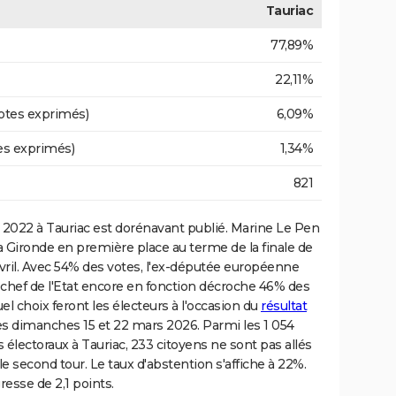
Tauriac
77,89%
22,11%
otes exprimés)
6,09%
es exprimés)
1,34%
821
2022 à Tauriac est dorénavant publié. Marine Le Pen
 Gironde en première place au terme de la finale de
vril. Avec 54% des votes, l'ex-députée européenne
hef de l'Etat encore en fonction décroche 46% des
el choix feront les électeurs à l'occasion du
résultat
es dimanches 15 et 22 mars 2026. Parmi les 1 054
 électoraux à Tauriac, 233 citoyens ne sont pas allés
e second tour. Le taux d'abstention s'affiche à 22%.
resse de 2,1 points.