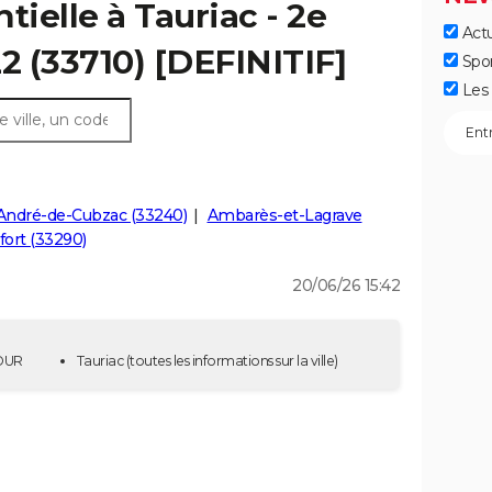
tielle à Tauriac - 2e
Actu
2 (33710) [DEFINITIF]
Spo
Les 
André-de-Cubzac (33240)
Ambarès-et-Lagrave
fort (33290)
20/06/26 15:42
TOUR
Tauriac
(toutes les informations sur la ville)