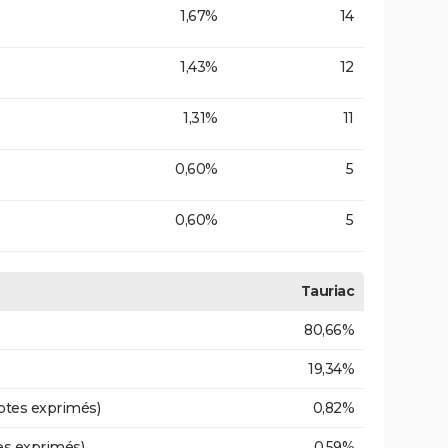
1,67%
14
1,43%
12
1,31%
11
0,60%
5
0,60%
5
Tauriac
80,66%
19,34%
otes exprimés)
0,82%
es exprimés)
0,59%