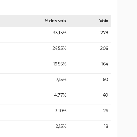
% des voix
Voix
33,13%
278
24,55%
206
19,55%
164
7,15%
60
4,77%
40
3,10%
26
2,15%
18