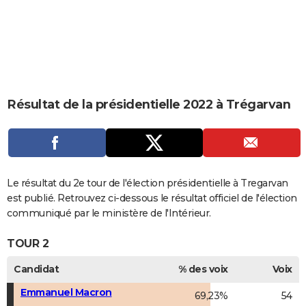
City break
Voyage de noces
Climat
Destinations
Voyage nature
Forum
+
PHOTO
GUIDES D'ACHAT
BONS PLANS
CARTE DE VOEUX
Résultat de la présidentielle 2022 à Trégarvan
Carte Bonne année
Carte Pâques
Carte de Noël
Carte Saint-Valentin
Carte d'anniversaire
DICTIONNAIRE
Biographies
Expressions
Dictionnaire
Citations
Proverbes
PROGRAMME TV
COPAINS D'AVANT
Le résultat du 2e tour de l'élection présidentielle à Tregarvan
est publié. Retrouvez ci-dessous le résultat officiel de l'élection
Se connecter
Collèges
Universités
Service militaire
S'inscrire
Lycées
Primaires
Entreprises
Avis de recherche
AVIS DE DÉCÈS
communiqué par le ministère de l'Intérieur.
FORUM
TOUR 2
Lifestyle
Sport
Television
Cinema
Bricolage
Culture
Auto
Voyage
Candidat
% des voix
Voix
Emmanuel Macron
69,23%
54