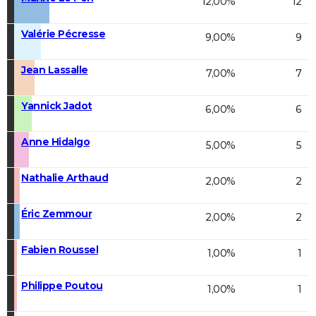
12,00%
12
Valérie Pécresse
9,00%
9
Jean Lassalle
7,00%
7
Yannick Jadot
6,00%
6
Anne Hidalgo
5,00%
5
Nathalie Arthaud
2,00%
2
Éric Zemmour
2,00%
2
Fabien Roussel
1,00%
1
Philippe Poutou
1,00%
1