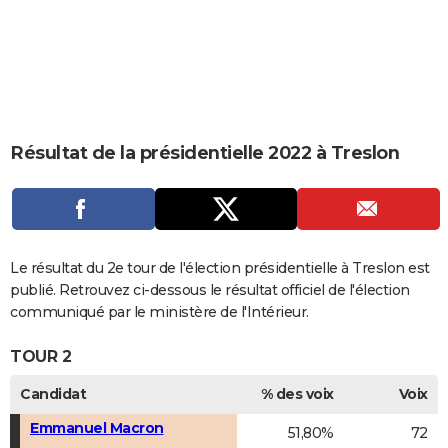
City break
Voyage de noces
Climat
Destinations
Voyage nature
Forum
+
PHOTO
GUIDES D'ACHAT
BONS PLANS
CARTE DE VOEUX
Résultat de la présidentielle 2022 à Treslon
Carte Bonne année
Carte Pâques
Carte de Noël
Carte Saint-Valentin
Carte d'anniversaire
DICTIONNAIRE
Biographies
Expressions
Dictionnaire
Citations
Proverbes
PROGRAMME TV
COPAINS D'AVANT
Le résultat du 2e tour de l'élection présidentielle à Treslon est
publié. Retrouvez ci-dessous le résultat officiel de l'élection
Se connecter
Collèges
Universités
Service militaire
S'inscrire
Lycées
Primaires
Entreprises
Avis de recherche
AVIS DE DÉCÈS
communiqué par le ministère de l'Intérieur.
FORUM
TOUR 2
Lifestyle
Sport
Television
Cinema
Bricolage
Culture
Auto
Voyage
Candidat
% des voix
Voix
Emmanuel Macron
51,80%
72