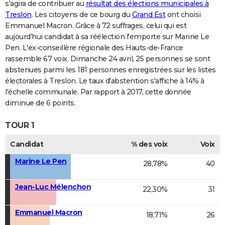
s'agira de contribuer au
résultat des élections municipales à
Treslon
. Les citoyens de ce bourg du
Grand Est
ont choisi
Emmanuel Macron. Grâce à 72 suffrages, celui qui est
aujourd'hui candidat à sa réélection l'emporte sur Marine Le
Pen. L'ex-conseillère régionale des Hauts-de-France
rassemble 67 voix. Dimanche 24 avril, 25 personnes se sont
abstenues parmi les 181 personnes enregistrées sur les listes
électorales à Treslon. Le taux d'abstention s'affiche à 14% à
l'échelle communale. Par rapport à 2017, cette donnée
diminue de 6 points.
TOUR 1
Candidat
% des voix
Voix
Marine Le Pen
28,78%
40
Jean-Luc Mélenchon
22,30%
31
Emmanuel Macron
18,71%
26