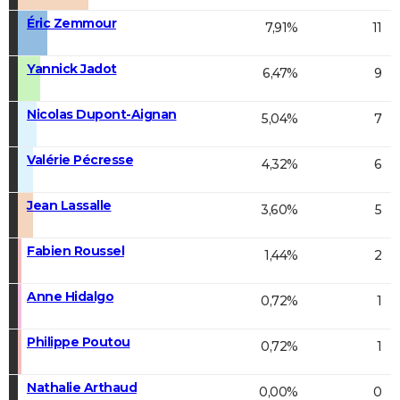
Éric Zemmour
7,91%
11
Yannick Jadot
6,47%
9
Nicolas Dupont-Aignan
5,04%
7
Valérie Pécresse
4,32%
6
Jean Lassalle
3,60%
5
Fabien Roussel
1,44%
2
Anne Hidalgo
0,72%
1
Philippe Poutou
0,72%
1
Nathalie Arthaud
0,00%
0