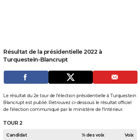
City break
Voyage de noces
Climat
Destinations
Voyage nature
Forum
+
PHOTO
GUIDES D'ACHAT
BONS PLANS
CARTE DE VOEUX
Résultat de la présidentielle 2022 à
Carte Bonne année
Carte Pâques
Carte de Noël
Carte Saint-Valentin
Carte d'anniversaire
DICTIONNAIRE
Turquestein-Blancrupt
Biographies
Expressions
Dictionnaire
Citations
Proverbes
PROGRAMME TV
COPAINS D'AVANT
Se connecter
Collèges
Universités
Service militaire
S'inscrire
Lycées
Primaires
Entreprises
Avis de recherche
Le résultat du 2e tour de l'élection présidentielle à Turquestein
AVIS DE DÉCÈS
Blancrupt est publié. Retrouvez ci-dessous le résultat officiel
FORUM
de l'élection communiqué par le ministère de l'Intérieur.
Lifestyle
Sport
Television
Cinema
Bricolage
Culture
Auto
Voyage
TOUR 2
Candidat
% des voix
Voix