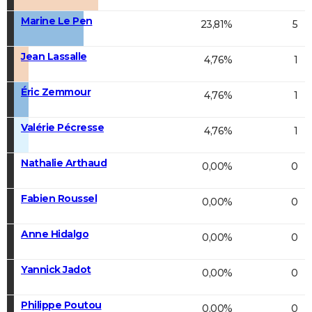
Marine Le Pen
23,81%
5
Jean Lassalle
4,76%
1
Éric Zemmour
4,76%
1
Valérie Pécresse
4,76%
1
Nathalie Arthaud
0,00%
0
Fabien Roussel
0,00%
0
Anne Hidalgo
0,00%
0
Yannick Jadot
0,00%
0
Philippe Poutou
0,00%
0