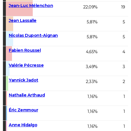
Jean-Luc Mélenchon
22,09%
19
Jean Lassalle
5,81%
5
Nicolas Dupont-Aignan
5,81%
5
Fabien Roussel
4,65%
4
Valérie Pécresse
3,49%
3
Yannick Jadot
2,33%
2
Nathalie Arthaud
1,16%
1
Éric Zemmour
1,16%
1
Anne Hidalgo
1,16%
1