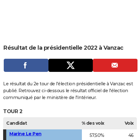
City break
Voyage de noces
Climat
Destinations
Voyage nature
Forum
+
PHOTO
GUIDES D'ACHAT
BONS PLANS
CARTE DE VOEUX
Résultat de la présidentielle 2022 à Vanzac
Carte Bonne année
Carte Pâques
Carte de Noël
Carte Saint-Valentin
Carte d'anniversaire
DICTIONNAIRE
Biographies
Expressions
Dictionnaire
Citations
Proverbes
PROGRAMME TV
COPAINS D'AVANT
Le résultat du 2e tour de l'élection présidentielle à Vanzac est
publié. Retrouvez ci-dessous le résultat officiel de l'élection
Se connecter
Collèges
Universités
Service militaire
S'inscrire
Lycées
Primaires
Entreprises
Avis de recherche
AVIS DE DÉCÈS
communiqué par le ministère de l'Intérieur.
FORUM
TOUR 2
Lifestyle
Sport
Television
Cinema
Bricolage
Culture
Auto
Voyage
Candidat
% des voix
Voix
Marine Le Pen
57,50%
46