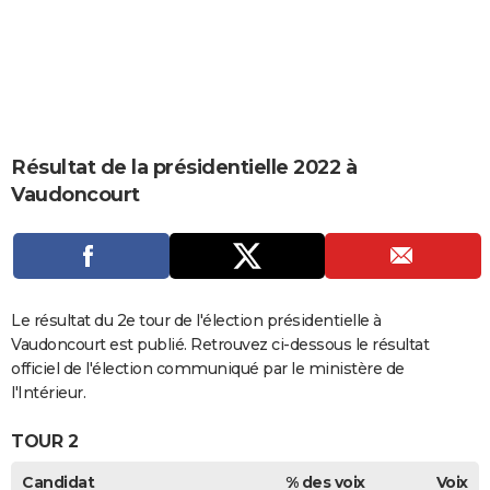
City break
Voyage de noces
Climat
Destinations
Voyage nature
Forum
+
PHOTO
GUIDES D'ACHAT
BONS PLANS
CARTE DE VOEUX
Résultat de la présidentielle 2022 à
Vaudoncourt
Carte Bonne année
Carte Pâques
Carte de Noël
Carte Saint-Valentin
Carte d'anniversaire
DICTIONNAIRE
Biographies
Expressions
Dictionnaire
Citations
Proverbes
PROGRAMME TV
COPAINS D'AVANT
Le résultat du 2e tour de l'élection présidentielle à
Se connecter
Collèges
Universités
Service militaire
S'inscrire
Lycées
Primaires
Entreprises
Avis de recherche
AVIS DE DÉCÈS
Vaudoncourt est publié. Retrouvez ci-dessous le résultat
officiel de l'élection communiqué par le ministère de
FORUM
l'Intérieur.
Lifestyle
Sport
Television
Cinema
Bricolage
Culture
Auto
Voyage
TOUR 2
Candidat
% des voix
Voix