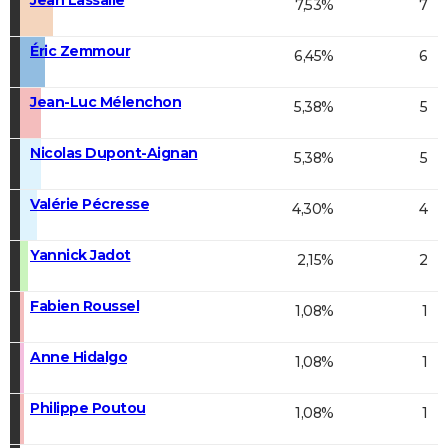
7,53%
7
Éric Zemmour
6,45%
6
Jean-Luc Mélenchon
5,38%
5
Nicolas Dupont-Aignan
5,38%
5
Valérie Pécresse
4,30%
4
Yannick Jadot
2,15%
2
Fabien Roussel
1,08%
1
Anne Hidalgo
1,08%
1
Philippe Poutou
1,08%
1