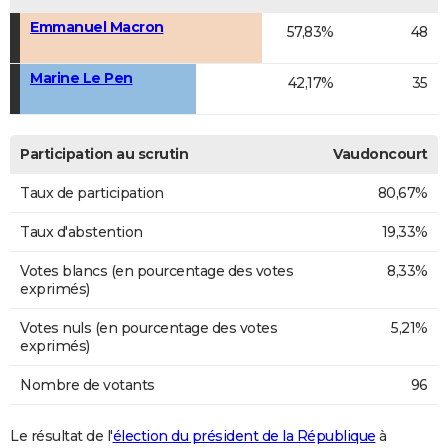
Emmanuel Macron
57,83%
48
Marine Le Pen
42,17%
35
Participation au scrutin
Vaudoncourt
Taux de participation
80,67%
Taux d'abstention
19,33%
Votes blancs (en pourcentage des votes
8,33%
exprimés)
Votes nuls (en pourcentage des votes
5,21%
exprimés)
Nombre de votants
96
Le résultat de l'
élection du président de la République
à