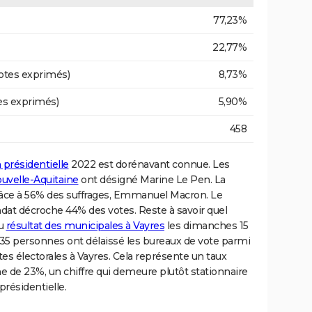
77,23%
22,77%
otes exprimés)
8,73%
es exprimés)
5,90%
458
 présidentielle
2022 est dorénavant connue. Les
uvelle-Aquitaine
ont désigné Marine Le Pen. La
râce à 56% des suffrages, Emmanuel Macron. Le
at décroche 44% des votes. Reste à savoir quel
du
résultat des municipales à Vayres
les dimanches 15
135 personnes ont délaissé les bureaux de vote parmi
stes électorales à Vayres. Cela représente un taux
 de 23%, un chiffre qui demeure plutôt stationnaire
présidentielle.