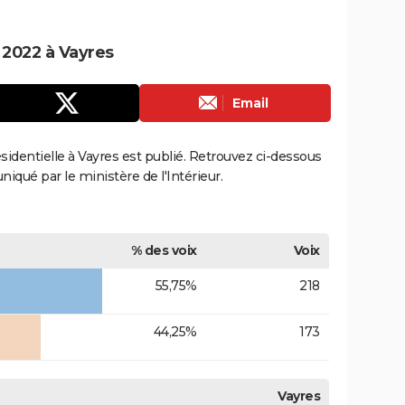
e 2022 à Vayres
Email
résidentielle à Vayres est publié. Retrouvez ci-dessous
uniqué par le ministère de l'Intérieur.
% des voix
Voix
55,75%
218
44,25%
173
Vayres