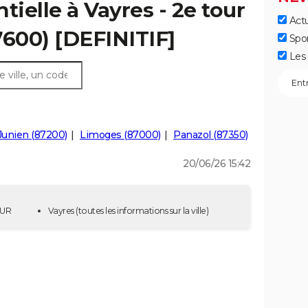
tielle à Vayres - 2e tour
Actu
7600) [DEFINITIF]
Spo
Les 
Junien (87200)
Limoges (87000)
Panazol (87350)
20/06/26 15:42
OUR
Vayres
(toutes les informations sur la ville)