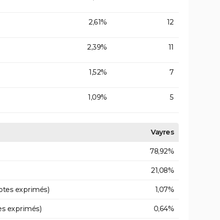
2,61%
12
2,39%
11
1,52%
7
1,09%
5
Vayres
78,92%
21,08%
otes exprimés)
1,07%
es exprimés)
0,64%