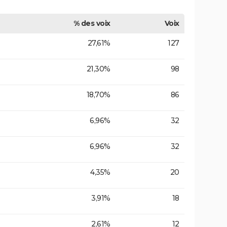
% des voix
Voix
27,61%
127
21,30%
98
18,70%
86
6,96%
32
6,96%
32
4,35%
20
3,91%
18
2,61%
12