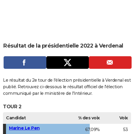
City break
Voyage de noces
Climat
Destinations
Voyage nature
Forum
+
PHOTO
GUIDES D'ACHAT
BONS PLANS
CARTE DE VOEUX
Résultat de la présidentielle 2022 à Verdenal
Carte Bonne année
Carte Pâques
Carte de Noël
Carte Saint-Valentin
Carte d'anniversaire
DICTIONNAIRE
Biographies
Expressions
Dictionnaire
Citations
Proverbes
PROGRAMME TV
COPAINS D'AVANT
Le résultat du 2e tour de l'élection présidentielle à Verdenal est
publié. Retrouvez ci-dessous le résultat officiel de l'élection
Se connecter
Collèges
Universités
Service militaire
S'inscrire
Lycées
Primaires
Entreprises
Avis de recherche
AVIS DE DÉCÈS
communiqué par le ministère de l'Intérieur.
FORUM
TOUR 2
Lifestyle
Sport
Television
Cinema
Bricolage
Culture
Auto
Voyage
Candidat
% des voix
Voix
Marine Le Pen
67,09%
53