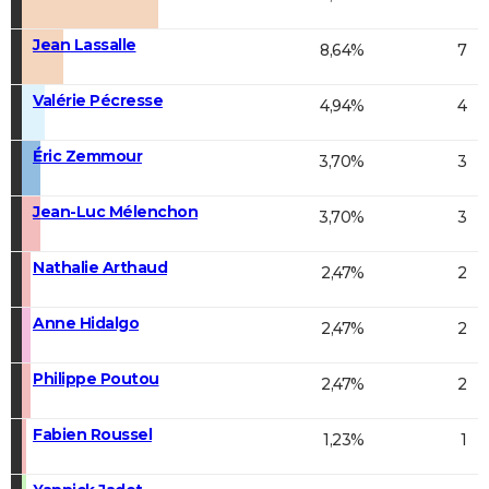
Jean Lassalle
8,64%
7
Valérie Pécresse
4,94%
4
Éric Zemmour
3,70%
3
Jean-Luc Mélenchon
3,70%
3
Nathalie Arthaud
2,47%
2
Anne Hidalgo
2,47%
2
Philippe Poutou
2,47%
2
Fabien Roussel
1,23%
1