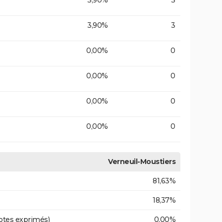
3,90%
3
3,90%
3
0,00%
0
0,00%
0
0,00%
0
0,00%
0
Verneuil-Moustiers
81,63%
18,37%
otes exprimés)
0,00%