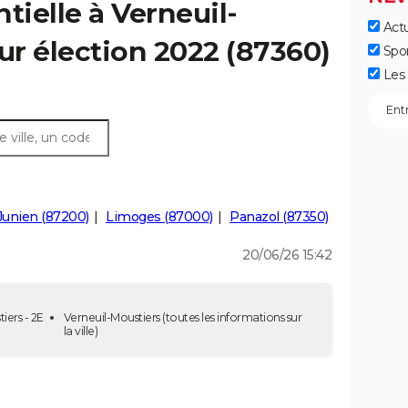
tielle à Verneuil-
Actu
our élection 2022 (87360)
Spo
Les 
Junien (87200)
Limoges (87000)
Panazol (87350)
20/06/26 15:42
iers - 2E
Verneuil-Moustiers
(toutes les informations sur
la ville)