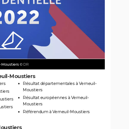
il-Moustiers
© DR
euil-Moustiers
ers
Résultat départementales à Verneuil-
Moustiers
tiers
Résultat européennes à Verneuil-
ustiers
Moustiers
ustiers
Référendum à Verneuil-Moustiers
Moustiers