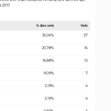
à 2017.
% des voix
Voix
35,06%
27
20,78%
16
16,88%
13
9,09%
7
5,19%
4
5,19%
4