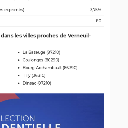
es exprimés)
3,75%
80
 dans les villes proches de Verneuil-
La Bazeuge (87210)
Coulonges (86290)
Bourg-Archambault (86390)
Tilly (36310)
Dinsac (87210)