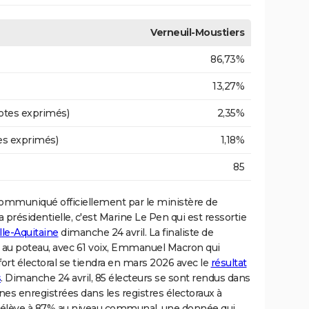
Verneuil-Moustiers
86,73%
13,27%
otes exprimés)
2,35%
es exprimés)
1,18%
85
ommuniqué officiellement par le ministère de
e la présidentielle, c'est Marine Le Pen qui est ressortie
le-Aquitaine
dimanche 24 avril. La finaliste de
ffe au poteau, avec 61 voix, Emmanuel Macron qui
ort électoral se tiendra en mars 2026 avec le
résultat
s
. Dimanche 24 avril, 85 électeurs se sont rendus dans
nes enregistrées dans les registres électoraux à
 s'élève à 87% au niveau communal, une donnée qui