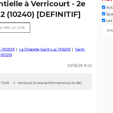
tielle à Verricourt - 2e
Actu
22 (10240) [DEFINITIF]
Spo
Les 
 (10000)
La Chapelle-Saint-Luc (10600)
Saint-
(10120)
20/06/26 15:42
2E TOUR
Verricourt
(toutes les informations sur la ville)