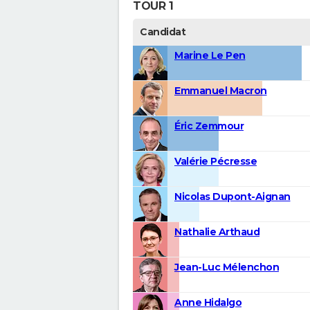
TOUR 1
Candidat
Marine Le Pen
Emmanuel Macron
Éric Zemmour
Valérie Pécresse
Nicolas Dupont-Aignan
Nathalie Arthaud
Jean-Luc Mélenchon
Anne Hidalgo