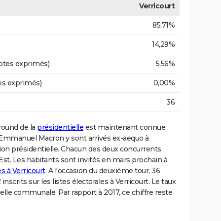
Verricourt
85,71%
14,29%
otes exprimés)
5,56%
es exprimés)
0,00%
36
 round de la
présidentielle
est maintenant connue.
 Emmanuel Macron y sont arrivés ex-aequo à
tion présidentielle. Chacun des deux concurrents
st. Les habitants sont invités en mars prochain à
s à Verricourt
. A l'occasion du deuxième tour, 36
nscrits sur les listes électorales à Verricourt. Le taux
chelle communale. Par rapport à 2017, ce chiffre reste