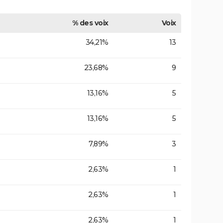
% des voix
Voix
34,21%
13
23,68%
9
13,16%
5
13,16%
5
7,89%
3
2,63%
1
2,63%
1
2,63%
1