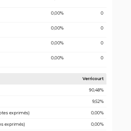
0,00%
0
0,00%
0
0,00%
0
0,00%
0
Verricourt
90,48%
9,52%
otes exprimés)
0,00%
es exprimés)
0,00%