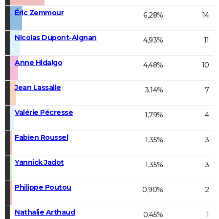
Éric Zemmour
6,28%
14
Nicolas Dupont-Aignan
4,93%
11
Anne Hidalgo
4,48%
10
Jean Lassalle
3,14%
7
Valérie Pécresse
1,79%
4
Fabien Roussel
1,35%
3
Yannick Jadot
1,35%
3
Philippe Poutou
0,90%
2
Nathalie Arthaud
0,45%
1