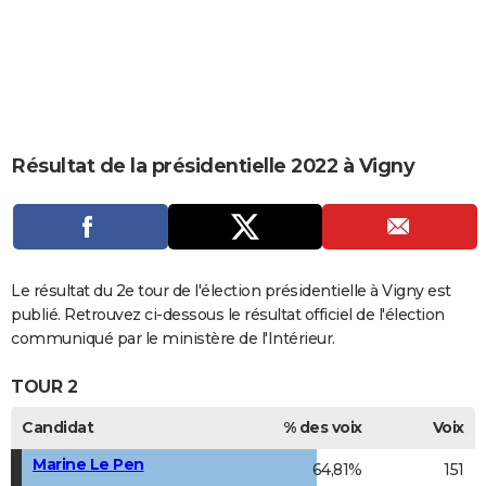
City break
Voyage de noces
Climat
Destinations
Voyage nature
Forum
+
PHOTO
GUIDES D'ACHAT
BONS PLANS
CARTE DE VOEUX
Résultat de la présidentielle 2022 à Vigny
Carte Bonne année
Carte Pâques
Carte de Noël
Carte Saint-Valentin
Carte d'anniversaire
DICTIONNAIRE
Biographies
Expressions
Dictionnaire
Citations
Proverbes
PROGRAMME TV
COPAINS D'AVANT
Le résultat du 2e tour de l'élection présidentielle à Vigny est
publié. Retrouvez ci-dessous le résultat officiel de l'élection
Se connecter
Collèges
Universités
Service militaire
S'inscrire
Lycées
Primaires
Entreprises
Avis de recherche
AVIS DE DÉCÈS
communiqué par le ministère de l'Intérieur.
FORUM
TOUR 2
Lifestyle
Sport
Television
Cinema
Bricolage
Culture
Auto
Voyage
Candidat
% des voix
Voix
Marine Le Pen
64,81%
151