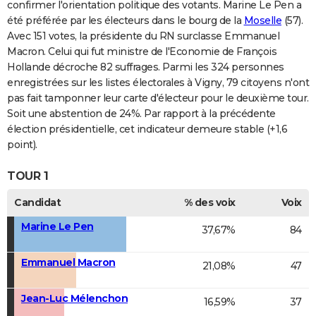
confirmer l'orientation politique des votants. Marine Le Pen a
été préférée par les électeurs dans le bourg de la
Moselle
(57).
Avec 151 votes, la présidente du RN surclasse Emmanuel
Macron. Celui qui fut ministre de l'Economie de François
Hollande décroche 82 suffrages. Parmi les 324 personnes
enregistrées sur les listes électorales à Vigny, 79 citoyens n'ont
pas fait tamponner leur carte d'électeur pour le deuxième tour.
Soit une abstention de 24%. Par rapport à la précédente
élection présidentielle, cet indicateur demeure stable (+1,6
point).
TOUR 1
Candidat
% des voix
Voix
Marine Le Pen
37,67%
84
Emmanuel Macron
21,08%
47
Jean-Luc Mélenchon
16,59%
37