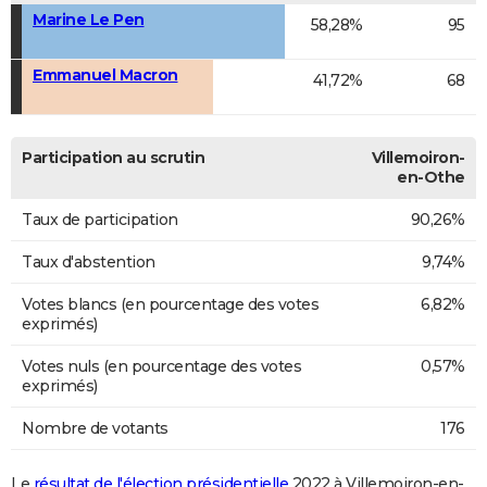
Marine Le Pen
58,28%
95
Emmanuel Macron
41,72%
68
Participation au scrutin
Villemoiron-
en-Othe
Taux de participation
90,26%
Taux d'abstention
9,74%
Votes blancs (en pourcentage des votes
6,82%
exprimés)
Votes nuls (en pourcentage des votes
0,57%
exprimés)
Nombre de votants
176
Le
résultat de l'élection présidentielle
2022 à Villemoiron-en-