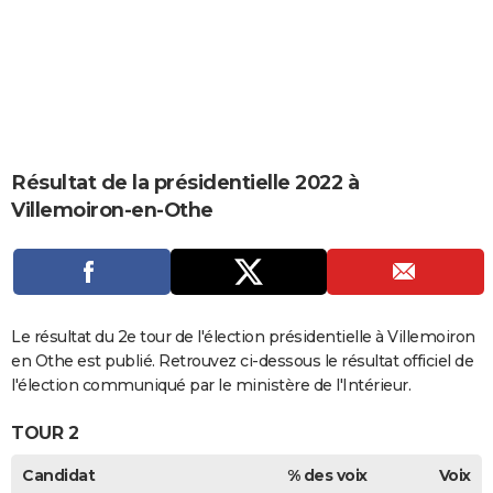
City break
Voyage de noces
Climat
Destinations
Voyage nature
Forum
+
PHOTO
GUIDES D'ACHAT
BONS PLANS
CARTE DE VOEUX
Résultat de la présidentielle 2022 à
Carte Bonne année
Carte Pâques
Carte de Noël
Carte Saint-Valentin
Carte d'anniversaire
DICTIONNAIRE
Villemoiron-en-Othe
Biographies
Expressions
Dictionnaire
Citations
Proverbes
PROGRAMME TV
COPAINS D'AVANT
Se connecter
Collèges
Universités
Service militaire
S'inscrire
Lycées
Primaires
Entreprises
Avis de recherche
Le résultat du 2e tour de l'élection présidentielle à Villemoiron
AVIS DE DÉCÈS
en Othe est publié. Retrouvez ci-dessous le résultat officiel de
FORUM
l'élection communiqué par le ministère de l'Intérieur.
Lifestyle
Sport
Television
Cinema
Bricolage
Culture
Auto
Voyage
TOUR 2
Candidat
% des voix
Voix