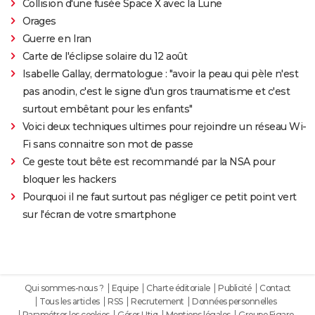
Collision d'une fusée Space X avec la Lune
Orages
Guerre en Iran
Carte de l'éclipse solaire du 12 août
Isabelle Gallay, dermatologue : "avoir la peau qui pèle n'est
pas anodin, c'est le signe d'un gros traumatisme et c'est
surtout embêtant pour les enfants"
Voici deux techniques ultimes pour rejoindre un réseau Wi-
Fi sans connaitre son mot de passe
Ce geste tout bête est recommandé par la NSA pour
bloquer les hackers
Pourquoi il ne faut surtout pas négliger ce petit point vert
sur l'écran de votre smartphone
Qui sommes-nous ?
Equipe
Charte éditoriale
Publicité
Contact
Tous les articles
RSS
Recrutement
Données personnelles
Paramétrer les cookies
Gérer Utiq
Mentions légales
Groupe Figaro