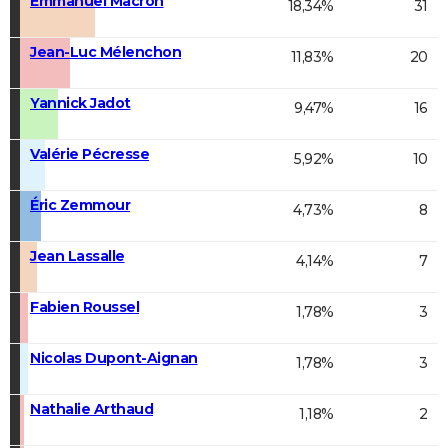
Emmanuel Macron
18,34%
31
Jean-Luc Mélenchon
11,83%
20
Yannick Jadot
9,47%
16
Valérie Pécresse
5,92%
10
Éric Zemmour
4,73%
8
Jean Lassalle
4,14%
7
Fabien Roussel
1,78%
3
Nicolas Dupont-Aignan
1,78%
3
Nathalie Arthaud
1,18%
2