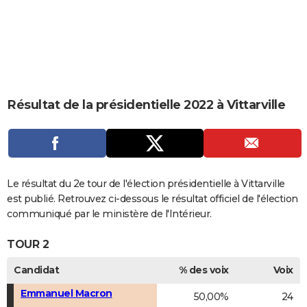
City break
Voyage de noces
Climat
Destinations
Voyage nature
Forum
+
PHOTO
GUIDES D'ACHAT
BONS PLANS
CARTE DE VOEUX
Résultat de la présidentielle 2022 à Vittarville
Carte Bonne année
Carte Pâques
Carte de Noël
Carte Saint-Valentin
Carte d'anniversaire
DICTIONNAIRE
Biographies
Expressions
Dictionnaire
Citations
Proverbes
PROGRAMME TV
COPAINS D'AVANT
Le résultat du 2e tour de l'élection présidentielle à Vittarville
est publié. Retrouvez ci-dessous le résultat officiel de l'élection
Se connecter
Collèges
Universités
Service militaire
S'inscrire
Lycées
Primaires
Entreprises
Avis de recherche
AVIS DE DÉCÈS
communiqué par le ministère de l'Intérieur.
FORUM
TOUR 2
Lifestyle
Sport
Television
Cinema
Bricolage
Culture
Auto
Voyage
Candidat
% des voix
Voix
Emmanuel Macron
50,00%
24