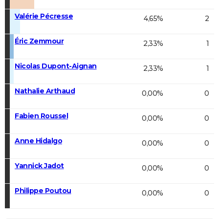
Valérie Pécresse
4,65%
2
Éric Zemmour
2,33%
1
Nicolas Dupont-Aignan
2,33%
1
Nathalie Arthaud
0,00%
0
Fabien Roussel
0,00%
0
Anne Hidalgo
0,00%
0
Yannick Jadot
0,00%
0
Philippe Poutou
0,00%
0