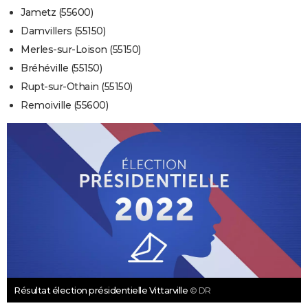
Jametz (55600)
Damvillers (55150)
Merles-sur-Loison (55150)
Bréhéville (55150)
Rupt-sur-Othain (55150)
Remoiville (55600)
Résultat élection présidentielle Vittarville
© DR