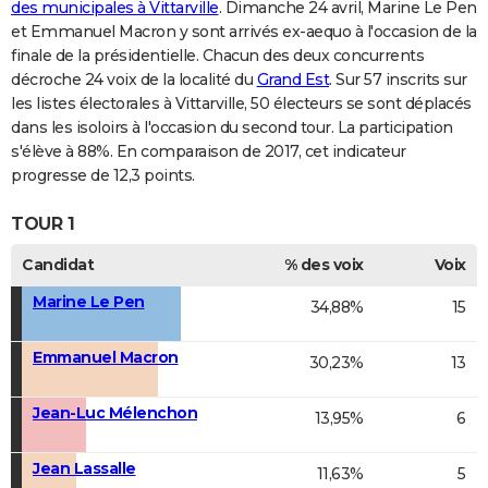
des municipales à Vittarville
. Dimanche 24 avril, Marine Le Pen
et Emmanuel Macron y sont arrivés ex-aequo à l'occasion de la
finale de la présidentielle. Chacun des deux concurrents
décroche 24 voix de la localité du
Grand Est
. Sur 57 inscrits sur
les listes électorales à Vittarville, 50 électeurs se sont déplacés
dans les isoloirs à l'occasion du second tour. La participation
s'élève à 88%. En comparaison de 2017, cet indicateur
progresse de 12,3 points.
TOUR 1
Candidat
% des voix
Voix
Marine Le Pen
34,88%
15
Emmanuel Macron
30,23%
13
Jean-Luc Mélenchon
13,95%
6
Jean Lassalle
11,63%
5