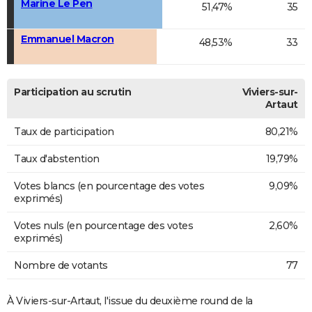
Marine Le Pen
51,47%
35
Emmanuel Macron
48,53%
33
Participation au scrutin
Viviers-sur-
Artaut
Taux de participation
80,21%
Taux d'abstention
19,79%
Votes blancs (en pourcentage des votes
9,09%
exprimés)
Votes nuls (en pourcentage des votes
2,60%
exprimés)
Nombre de votants
77
À Viviers-sur-Artaut, l'issue du deuxième round de la