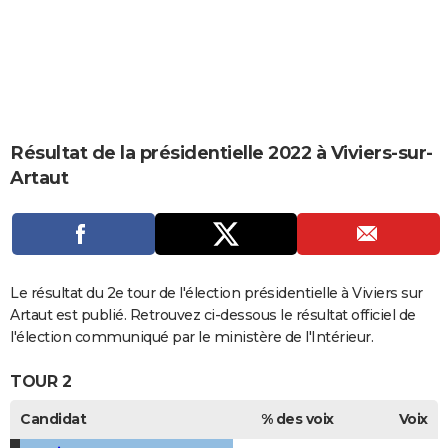
City break
Voyage de noces
Climat
Destinations
Voyage nature
Forum
+
PHOTO
GUIDES D'ACHAT
BONS PLANS
CARTE DE VOEUX
Résultat de la présidentielle 2022 à Viviers-sur-
Artaut
Carte Bonne année
Carte Pâques
Carte de Noël
Carte Saint-Valentin
Carte d'anniversaire
DICTIONNAIRE
Biographies
Expressions
Dictionnaire
Citations
Proverbes
PROGRAMME TV
COPAINS D'AVANT
Le résultat du 2e tour de l'élection présidentielle à Viviers sur
Se connecter
Collèges
Universités
Service militaire
S'inscrire
Lycées
Primaires
Entreprises
Avis de recherche
AVIS DE DÉCÈS
Artaut est publié. Retrouvez ci-dessous le résultat officiel de
l'élection communiqué par le ministère de l'Intérieur.
FORUM
TOUR 2
Lifestyle
Sport
Television
Cinema
Bricolage
Culture
Auto
Voyage
Candidat
% des voix
Voix