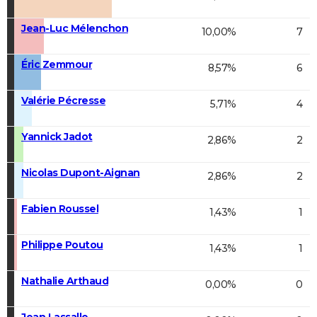
Jean-Luc Mélenchon
10,00%
7
Éric Zemmour
8,57%
6
Valérie Pécresse
5,71%
4
Yannick Jadot
2,86%
2
Nicolas Dupont-Aignan
2,86%
2
Fabien Roussel
1,43%
1
Philippe Poutou
1,43%
1
Nathalie Arthaud
0,00%
0
Jean Lassalle