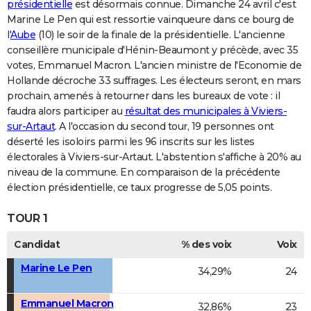
présidentielle
est désormais connue. Dimanche 24 avril c'est
Marine Le Pen qui est ressortie vainqueure dans ce bourg de
l'
Aube
(10) le soir de la finale de la présidentielle. L'ancienne
conseillère municipale d'Hénin-Beaumont y précède, avec 35
votes, Emmanuel Macron. L'ancien ministre de l'Economie de
Hollande décroche 33 suffrages. Les électeurs seront, en mars
prochain, amenés à retourner dans les bureaux de vote : il
faudra alors participer au
résultat des municipales à Viviers-
sur-Artaut
. A l'occasion du second tour, 19 personnes ont
déserté les isoloirs parmi les 96 inscrits sur les listes
électorales à Viviers-sur-Artaut. L'abstention s'affiche à 20% au
niveau de la commune. En comparaison de la précédente
élection présidentielle, ce taux progresse de 5,05 points.
TOUR 1
Candidat
% des voix
Voix
Marine Le Pen
34,29%
24
Emmanuel Macron
32,86%
23