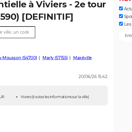
tielle à Viviers - 2e tour
Actu
7590) [DEFINITIF]
Spo
Les 
à-Mousson (54700)
Marly (57155)
Maxéville
20/06/26 15:42
OUR
Viviers
(toutes les informations sur la ville)