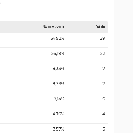
.
% des voix
Voix
34,52%
29
26,19%
22
8,33%
7
8,33%
7
7,14%
6
4,76%
4
3,57%
3