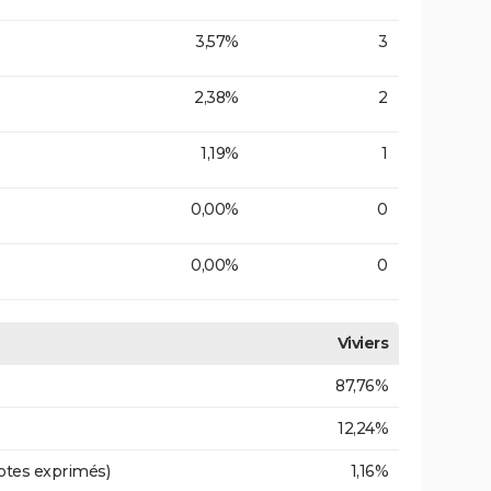
3,57%
3
2,38%
2
1,19%
1
0,00%
0
0,00%
0
Viviers
87,76%
12,24%
otes exprimés)
1,16%