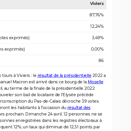
Viviers
87,76%
12,24%
otes exprimés)
3,49%
es exprimés)
0,00%
86
 tours à Viviers : le
résultat de la présidentielle
2022 a
manuel Macron est arrivé dans ce bourg de la
Moselle
, au terme de la finale de la présidentielle 2022.
ouveler son bail de locataire de l'Elysée précède
irconscription du Pas-de-Calais décroche 39 votes.
eront les habitants à l'occasion du
résultat des
s prochain. Dimanche 24 avril, 12 personnes ne se
sonnes enregistrées dans les registres électoraux à
équent 12%, un taux qui diminue de 12,31 points par