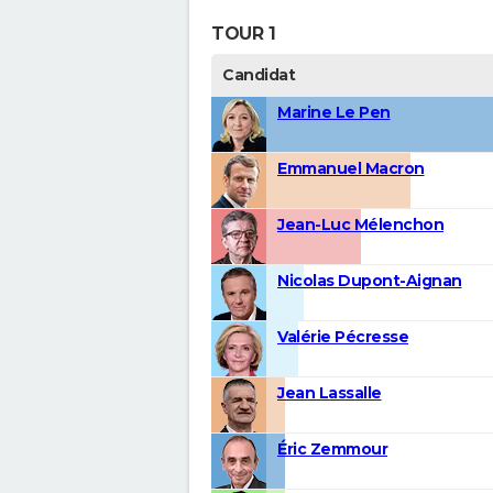
TOUR 1
Candidat
Marine Le Pen
Emmanuel Macron
Jean-Luc Mélenchon
Nicolas Dupont-Aignan
Valérie Pécresse
Jean Lassalle
Éric Zemmour