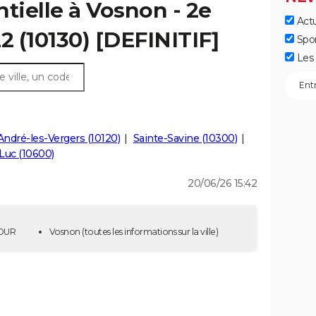
tielle à Vosnon - 2e
Actu
2 (10130) [DEFINITIF]
Spo
Les 
André-les-Vergers (10120)
Sainte-Savine (10300)
Luc (10600)
20/06/26 15:42
TOUR
Vosnon
(toutes les informations sur la ville)