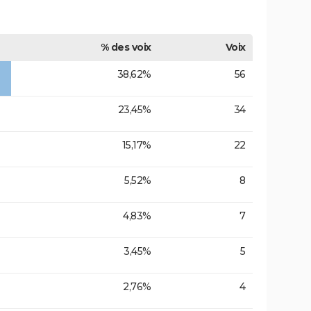
% des voix
Voix
38,62%
56
23,45%
34
15,17%
22
5,52%
8
4,83%
7
3,45%
5
2,76%
4