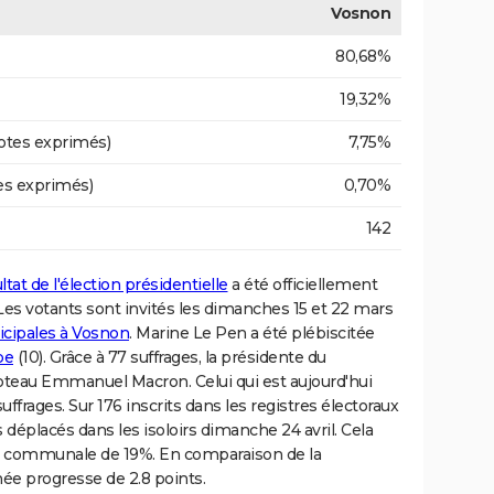
Vosnon
80,68%
19,32%
otes exprimés)
7,75%
es exprimés)
0,70%
142
ltat de l'élection présidentielle
a été officiellement
. Les votants sont invités les dimanches 15 et 22 mars
icipales à Vosnon
. Marine Le Pen a été plébiscitée
be
(10). Grâce à 77 suffrages, la présidente du
teau Emmanuel Macron. Celui qui est aujourd'hui
ffrages. Sur 176 inscrits dans les registres électoraux
 déplacés dans les isoloirs dimanche 24 avril. Cela
le communale de 19%. En comparaison de la
ée progresse de 2.8 points.