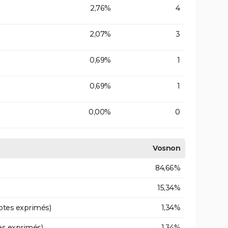
2,76%
4
2,07%
3
0,69%
1
0,69%
1
0,00%
0
Vosnon
84,66%
15,34%
otes exprimés)
1,34%
es exprimés)
1,34%