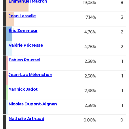
Emmanuel Macron
19,05%
8
Jean Lassalle
7,14%
3
Éric Zemmour
4,76%
2
Valérie Pécresse
4,76%
2
Fabien Roussel
2,38%
1
Jean-Luc Mélenchon
2,38%
1
Yannick Jadot
2,38%
1
Nicolas Dupont-Aignan
2,38%
1
Nathalie Arthaud
0,00%
0