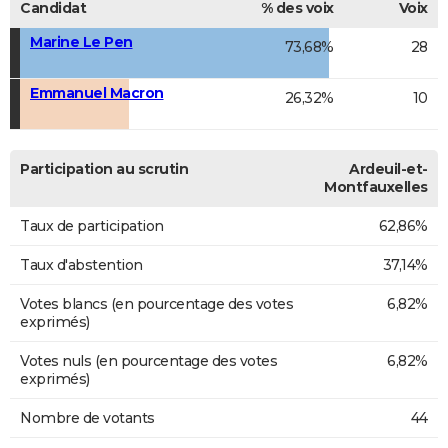
Candidat
% des voix
Voix
Marine Le Pen
73,68%
28
Emmanuel Macron
26,32%
10
Participation au scrutin
Ardeuil-et-
Montfauxelles
Taux de participation
62,86%
Taux d'abstention
37,14%
Votes blancs (en pourcentage des votes
6,82%
exprimés)
Votes nuls (en pourcentage des votes
6,82%
exprimés)
Nombre de votants
44