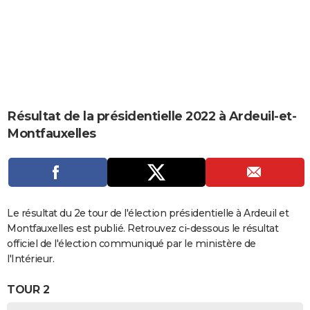
City break
Voyage de noces
Climat
Destinations
Voyage nature
Forum
+
PHOTO
GUIDES D'ACHAT
BONS PLANS
CARTE DE VOEUX
Résultat de la présidentielle 2022 à Ardeuil-et-
Carte Bonne année
Carte Pâques
Carte de Noël
Carte Saint-Valentin
Carte d'anniversaire
DICTIONNAIRE
Montfauxelles
Biographies
Expressions
Dictionnaire
Citations
Proverbes
PROGRAMME TV
COPAINS D'AVANT
Se connecter
Collèges
Universités
Service militaire
S'inscrire
Lycées
Primaires
Entreprises
Avis de recherche
Le résultat du 2e tour de l'élection présidentielle à Ardeuil et
AVIS DE DÉCÈS
Montfauxelles est publié. Retrouvez ci-dessous le résultat
FORUM
officiel de l'élection communiqué par le ministère de
l'Intérieur.
Lifestyle
Sport
Television
Cinema
Bricolage
Culture
Auto
Voyage
TOUR 2