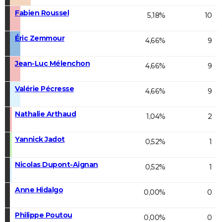
Fabien Roussel
5,18%
10
Éric Zemmour
4,66%
9
Jean-Luc Mélenchon
4,66%
9
Valérie Pécresse
4,66%
9
Nathalie Arthaud
1,04%
2
Yannick Jadot
0,52%
1
Nicolas Dupont-Aignan
0,52%
1
Anne Hidalgo
0,00%
0
Philippe Poutou
0,00%
0