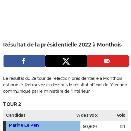
City break
Voyage de noces
Climat
Destinations
Voyage nature
Forum
+
PHOTO
GUIDES D'ACHAT
BONS PLANS
CARTE DE VOEUX
Résultat de la présidentielle 2022 à Monthois
Carte Bonne année
Carte Pâques
Carte de Noël
Carte Saint-Valentin
Carte d'anniversaire
DICTIONNAIRE
Biographies
Expressions
Dictionnaire
Citations
Proverbes
PROGRAMME TV
COPAINS D'AVANT
Le résultat du 2e tour de l'élection présidentielle à Monthois
est publié. Retrouvez ci-dessous le résultat officiel de l'élection
Se connecter
Collèges
Universités
Service militaire
S'inscrire
Lycées
Primaires
Entreprises
Avis de recherche
AVIS DE DÉCÈS
communiqué par le ministère de l'Intérieur.
FORUM
TOUR 2
Lifestyle
Sport
Television
Cinema
Bricolage
Culture
Auto
Voyage
Candidat
% des voix
Voix
Marine Le Pen
60,80%
121