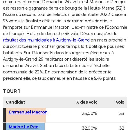
maintenant connu. Dimanche 24 avril c'est Marine Le Pen qui
est ressortie gagnante dans ce bourg de la Haute-Marne (52) à
l'issue du second tour de l'élection présidentielle 2022. Grâce à
53 votes, la finaliste défaite de la dernière présidentielle
l'emporte sur Emmanuel Macron. L'ex-ministre de l'Economie
de François Hollande décroche 45 voix. Désormais, c'est le
résultat des municipales à Autigny-le-Grand
en mars prochain
qui constituera le prochain gros temps fort politique pour ses
habitants. Sur 134 inscrits dans les registres électoraux à
Autigny-le-Grand, 29 habitants ont déserté les isoloirs
dimanche 24 avril. Soit un taux d'abstention à l'échelle
communale de 22%. En comparaison de la précédente
présidentielle, ce taux demeure en hausse de 5.46 points.
TOUR 1
Candidat
% des voix
Voix
Emmanuel Macron
33,00%
33
Marine Le Pen
32,00%
32