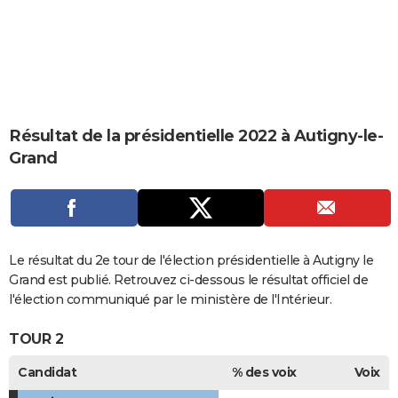
City break
Voyage de noces
Climat
Destinations
Voyage nature
Forum
+
PHOTO
GUIDES D'ACHAT
BONS PLANS
CARTE DE VOEUX
Résultat de la présidentielle 2022 à Autigny-le-
Grand
Carte Bonne année
Carte Pâques
Carte de Noël
Carte Saint-Valentin
Carte d'anniversaire
DICTIONNAIRE
Biographies
Expressions
Dictionnaire
Citations
Proverbes
PROGRAMME TV
COPAINS D'AVANT
Le résultat du 2e tour de l'élection présidentielle à Autigny le
Se connecter
Collèges
Universités
Service militaire
S'inscrire
Lycées
Primaires
Entreprises
Avis de recherche
AVIS DE DÉCÈS
Grand est publié. Retrouvez ci-dessous le résultat officiel de
l'élection communiqué par le ministère de l'Intérieur.
FORUM
TOUR 2
Lifestyle
Sport
Television
Cinema
Bricolage
Culture
Auto
Voyage
Candidat
% des voix
Voix