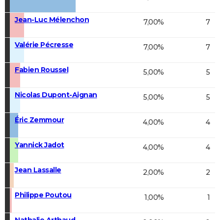
Jean-Luc Mélenchon
7,00%
7
Valérie Pécresse
7,00%
7
Fabien Roussel
5,00%
5
Nicolas Dupont-Aignan
5,00%
5
Éric Zemmour
4,00%
4
Yannick Jadot
4,00%
4
Jean Lassalle
2,00%
2
Philippe Poutou
1,00%
1
Nathalie Arthaud