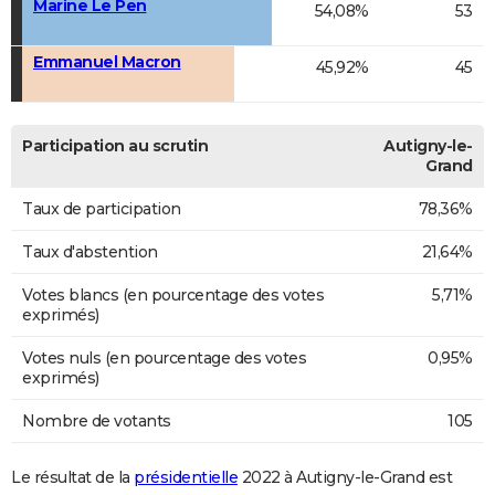
Marine Le Pen
54,08%
53
Emmanuel Macron
45,92%
45
Participation au scrutin
Autigny-le-
Grand
Taux de participation
78,36%
Taux d'abstention
21,64%
Votes blancs (en pourcentage des votes
5,71%
exprimés)
Votes nuls (en pourcentage des votes
0,95%
exprimés)
Nombre de votants
105
Le résultat de la
présidentielle
2022 à Autigny-le-Grand est