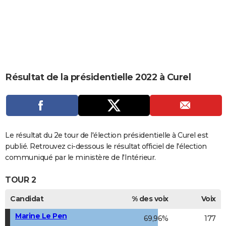
City break
Voyage de noces
Climat
Destinations
Voyage nature
Forum
+
PHOTO
GUIDES D'ACHAT
BONS PLANS
CARTE DE VOEUX
Résultat de la présidentielle 2022 à Curel
Carte Bonne année
Carte Pâques
Carte de Noël
Carte Saint-Valentin
Carte d'anniversaire
DICTIONNAIRE
Biographies
Expressions
Dictionnaire
Citations
Proverbes
PROGRAMME TV
COPAINS D'AVANT
Le résultat du 2e tour de l'élection présidentielle à Curel est
publié. Retrouvez ci-dessous le résultat officiel de l'élection
Se connecter
Collèges
Universités
Service militaire
S'inscrire
Lycées
Primaires
Entreprises
Avis de recherche
AVIS DE DÉCÈS
communiqué par le ministère de l'Intérieur.
FORUM
TOUR 2
Lifestyle
Sport
Television
Cinema
Bricolage
Culture
Auto
Voyage
Candidat
% des voix
Voix
Marine Le Pen
69,96%
177