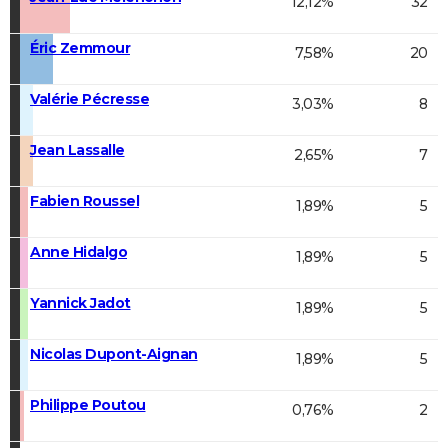
12,12%
32
Éric Zemmour
7,58%
20
Valérie Pécresse
3,03%
8
Jean Lassalle
2,65%
7
Fabien Roussel
1,89%
5
Anne Hidalgo
1,89%
5
Yannick Jadot
1,89%
5
Nicolas Dupont-Aignan
1,89%
5
Philippe Poutou
0,76%
2