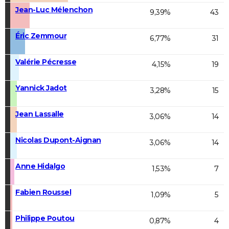
Jean-Luc Mélenchon
9,39%
43
Éric Zemmour
6,77%
31
Valérie Pécresse
4,15%
19
Yannick Jadot
3,28%
15
Jean Lassalle
3,06%
14
Nicolas Dupont-Aignan
3,06%
14
Anne Hidalgo
1,53%
7
Fabien Roussel
1,09%
5
Philippe Poutou
0,87%
4