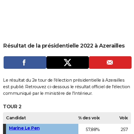
City break
Voyage de noces
Climat
Destinations
Voyage nature
Forum
+
PHOTO
GUIDES D'ACHAT
BONS PLANS
CARTE DE VOEUX
Résultat de la présidentielle 2022 à Azerailles
Carte Bonne année
Carte Pâques
Carte de Noël
Carte Saint-Valentin
Carte d'anniversaire
DICTIONNAIRE
Biographies
Expressions
Dictionnaire
Citations
Proverbes
PROGRAMME TV
COPAINS D'AVANT
Le résultat du 2e tour de l'élection présidentielle à Azerailles
est publié. Retrouvez ci-dessous le résultat officiel de l'élection
Se connecter
Collèges
Universités
Service militaire
S'inscrire
Lycées
Primaires
Entreprises
Avis de recherche
AVIS DE DÉCÈS
communiqué par le ministère de l'Intérieur.
FORUM
TOUR 2
Lifestyle
Sport
Television
Cinema
Bricolage
Culture
Auto
Voyage
Candidat
% des voix
Voix
Marine Le Pen
57,88%
257