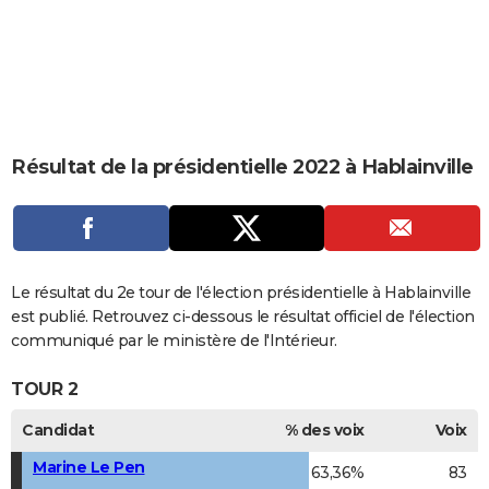
City break
Voyage de noces
Climat
Destinations
Voyage nature
Forum
+
PHOTO
GUIDES D'ACHAT
BONS PLANS
CARTE DE VOEUX
Résultat de la présidentielle 2022 à Hablainville
Carte Bonne année
Carte Pâques
Carte de Noël
Carte Saint-Valentin
Carte d'anniversaire
DICTIONNAIRE
Biographies
Expressions
Dictionnaire
Citations
Proverbes
PROGRAMME TV
COPAINS D'AVANT
Le résultat du 2e tour de l'élection présidentielle à Hablainville
est publié. Retrouvez ci-dessous le résultat officiel de l'élection
Se connecter
Collèges
Universités
Service militaire
S'inscrire
Lycées
Primaires
Entreprises
Avis de recherche
AVIS DE DÉCÈS
communiqué par le ministère de l'Intérieur.
FORUM
TOUR 2
Lifestyle
Sport
Television
Cinema
Bricolage
Culture
Auto
Voyage
Candidat
% des voix
Voix
Marine Le Pen
63,36%
83