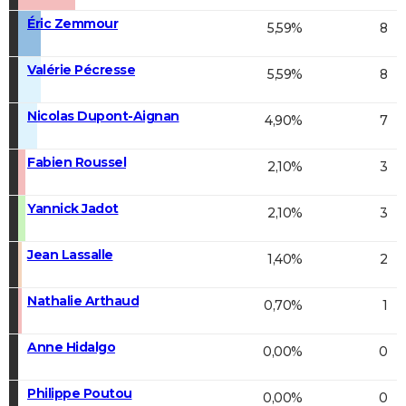
Éric Zemmour
5,59%
8
Valérie Pécresse
5,59%
8
Nicolas Dupont-Aignan
4,90%
7
Fabien Roussel
2,10%
3
Yannick Jadot
2,10%
3
Jean Lassalle
1,40%
2
Nathalie Arthaud
0,70%
1
Anne Hidalgo
0,00%
0
Philippe Poutou
0,00%
0