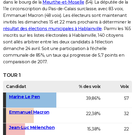
dans le bourg de la
Meurthe-et-Moselle
(54). La députée de la
11e circonscription du Pas-de-Calais surclasse, avec 83 voix,
Emmanuel Macron (48 voix). Les électeurs sont maintenant
invités les dimanches 15 et 22 mars prochains à déterminer le
résultat des élections municipales à Hablainville
. Parmi les 165
inscrits sur les listes électorales à Hablainville, 140 citoyens
sont allés arbitrer entre les deux candidats à l'élection
dimanche 24 avril. Soit une participation à l'échelle
communale de 85%, un taux qui progresse de 5,7 points en
comparaison de 2017.
TOUR 1
Candidat
% des voix
Voix
Marine Le Pen
39,86%
57
Emmanuel Macron
22,38%
32
Jean-Luc Mélenchon
15,38%
22