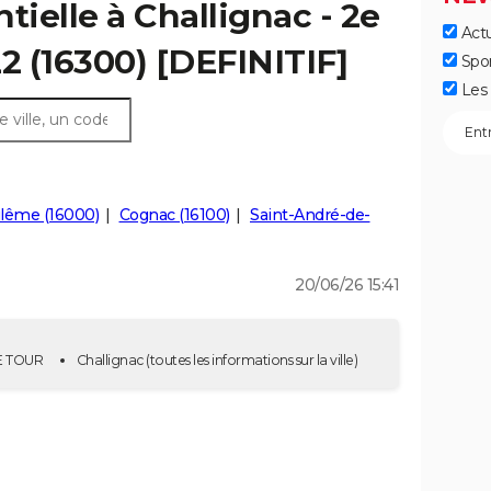
tielle à Challignac - 2e
Actu
22 (16300) [DEFINITIF]
Spo
Les 
lême (16000)
Cognac (16100)
Saint-André-de-
20/06/26 15:41
2E TOUR
Challignac
(toutes les informations sur la ville)