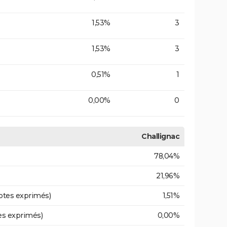
1,53%
3
1,53%
3
0,51%
1
0,00%
0
Challignac
78,04%
21,96%
otes exprimés)
1,51%
es exprimés)
0,00%