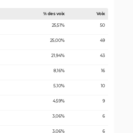
% des voix
Voix
25,51%
50
25,00%
49
21,94%
43
8,16%
16
5,10%
10
4,59%
9
3,06%
6
3,06%
6