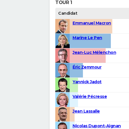
TOUR 1
Candidat
Emmanuel Macron
Marine Le Pen
Jean-Luc Mélenchon
Éric Zemmour
Yannick Jadot
Valérie Pécresse
Jean Lassalle
Nicolas Dupont-Aignan