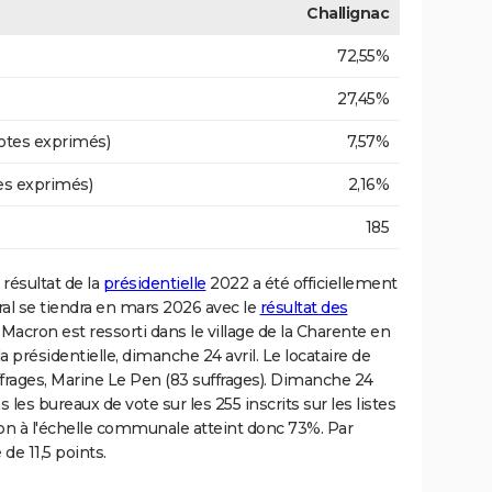
Challignac
72,55%
27,45%
otes exprimés)
7,57%
es exprimés)
2,16%
185
e résultat de la
présidentielle
2022 a été officiellement
ral se tiendra en mars 2026 avec le
résultat des
acron est ressorti dans le village de la Charente en
la présidentielle, dimanche 24 avril. Le locataire de
uffrages, Marine Le Pen (83 suffrages). Dimanche 24
s les bureaux de vote sur les 255 inscrits sur les listes
tion à l'échelle communale atteint donc 73%. Par
de 11,5 points.