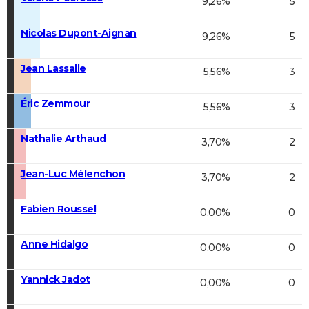
9,26%
5
Nicolas Dupont-Aignan
9,26%
5
Jean Lassalle
5,56%
3
Éric Zemmour
5,56%
3
Nathalie Arthaud
3,70%
2
Jean-Luc Mélenchon
3,70%
2
Fabien Roussel
0,00%
0
Anne Hidalgo
0,00%
0
Yannick Jadot
0,00%
0