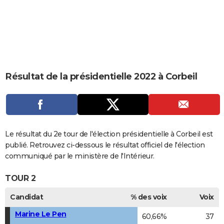
City break
Voyage de noces
Climat
Destinations
Voyage nature
Forum
+
PHOTO
GUIDES D'ACHAT
BONS PLANS
CARTE DE VOEUX
Résultat de la présidentielle 2022 à Corbeil
Carte Bonne année
Carte Pâques
Carte de Noël
Carte Saint-Valentin
Carte d'anniversaire
DICTIONNAIRE
Biographies
Expressions
Dictionnaire
Citations
Proverbes
PROGRAMME TV
COPAINS D'AVANT
Le résultat du 2e tour de l'élection présidentielle à Corbeil est
publié. Retrouvez ci-dessous le résultat officiel de l'élection
Se connecter
Collèges
Universités
Service militaire
S'inscrire
Lycées
Primaires
Entreprises
Avis de recherche
AVIS DE DÉCÈS
communiqué par le ministère de l'Intérieur.
FORUM
TOUR 2
Lifestyle
Sport
Television
Cinema
Bricolage
Culture
Auto
Voyage
Candidat
% des voix
Voix
Marine Le Pen
60,66%
37