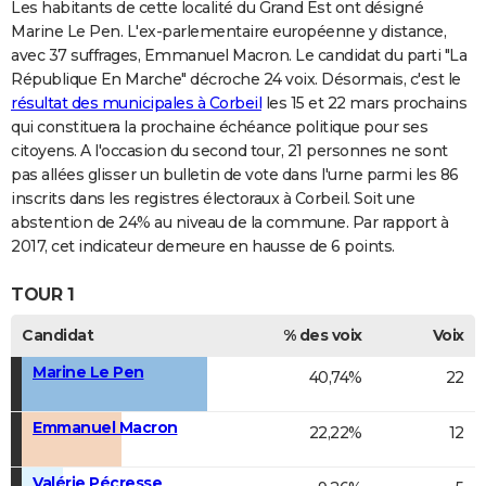
Les habitants de cette localité du Grand Est ont désigné
Marine Le Pen. L'ex-parlementaire européenne y distance,
avec 37 suffrages, Emmanuel Macron. Le candidat du parti "La
République En Marche" décroche 24 voix. Désormais, c'est le
résultat des municipales à Corbeil
les 15 et 22 mars prochains
qui constituera la prochaine échéance politique pour ses
citoyens. A l'occasion du second tour, 21 personnes ne sont
pas allées glisser un bulletin de vote dans l'urne parmi les 86
inscrits dans les registres électoraux à Corbeil. Soit une
abstention de 24% au niveau de la commune. Par rapport à
2017, cet indicateur demeure en hausse de 6 points.
TOUR 1
Candidat
% des voix
Voix
Marine Le Pen
40,74%
22
Emmanuel Macron
22,22%
12
Valérie Pécresse