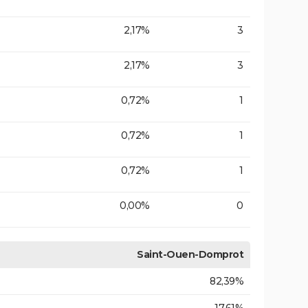
2,17%
3
2,17%
3
0,72%
1
0,72%
1
0,72%
1
0,00%
0
Saint-Ouen-Domprot
82,39%