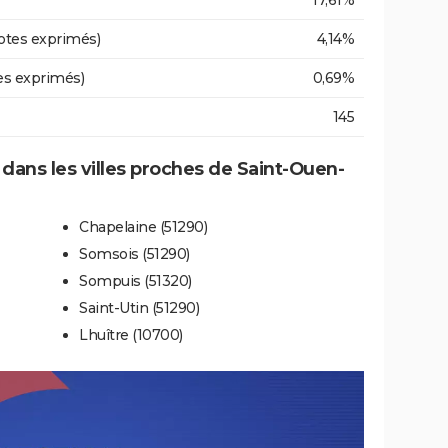
17,61%
otes exprimés)
4,14%
es exprimés)
0,69%
145
 dans les villes proches de Saint-Ouen-
Chapelaine (51290)
Somsois (51290)
Sompuis (51320)
Saint-Utin (51290)
Lhuître (10700)