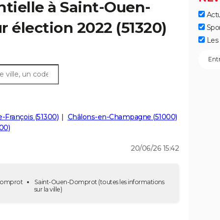
ntielle à Saint-Ouen-
Actu
r élection 2022 (51320)
Spo
Les 
le-François (51300)
Châlons-en-Champagne (51000)
100)
20/06/26 15:42
-Domprot
Saint-Ouen-Domprot
(toutes les informations
sur la ville)