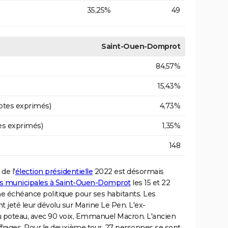
35,25%
49
Saint-Ouen-Domprot
84,57%
15,43%
otes exprimés)
4,73%
es exprimés)
1,35%
148
de l'
élection présidentielle
2022 est désormais
es municipales à Saint-Ouen-Domprot
les 15 et 22
ne échéance politique pour ses habitants. Les
nt jeté leur dévolu sur Marine Le Pen. L'ex-
u poteau, avec 90 voix, Emmanuel Macron. L'ancien
frages. Pour le deuxième tour, 27 personnes se sont