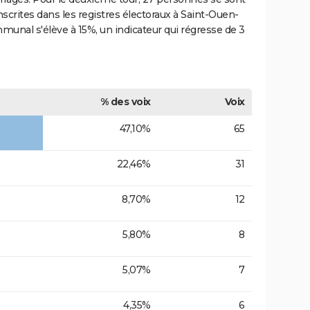
crites dans les registres électoraux à Saint-Ouen-
unal s'élève à 15%, un indicateur qui régresse de 3
% des voix
Voix
47,10%
65
22,46%
31
8,70%
12
5,80%
8
5,07%
7
4,35%
6