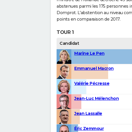
abstenues parmi les 175 personnes ins
Domprot. L'abstention au niveau comm
points en comparaison de 2017.
TOUR 1
Candidat
Marine Le Pen
Emmanuel Macron
Valérie Pécresse
Jean-Luc Mélenchon
Jean Lassalle
Éric Zemmour