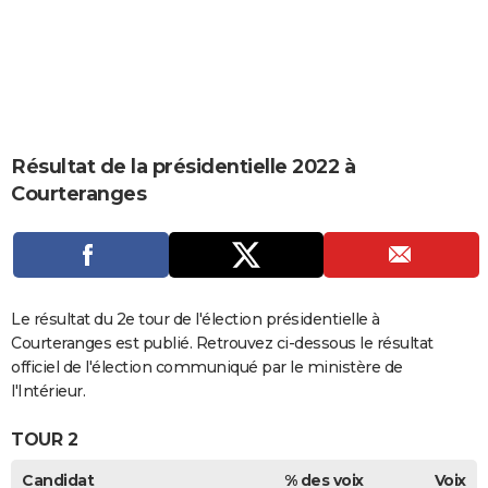
City break
Voyage de noces
Climat
Destinations
Voyage nature
Forum
+
PHOTO
GUIDES D'ACHAT
BONS PLANS
CARTE DE VOEUX
Résultat de la présidentielle 2022 à
Courteranges
Carte Bonne année
Carte Pâques
Carte de Noël
Carte Saint-Valentin
Carte d'anniversaire
DICTIONNAIRE
Biographies
Expressions
Dictionnaire
Citations
Proverbes
PROGRAMME TV
COPAINS D'AVANT
Le résultat du 2e tour de l'élection présidentielle à
Se connecter
Collèges
Universités
Service militaire
S'inscrire
Lycées
Primaires
Entreprises
Avis de recherche
AVIS DE DÉCÈS
Courteranges est publié. Retrouvez ci-dessous le résultat
officiel de l'élection communiqué par le ministère de
FORUM
l'Intérieur.
Lifestyle
Sport
Television
Cinema
Bricolage
Culture
Auto
Voyage
TOUR 2
Candidat
% des voix
Voix