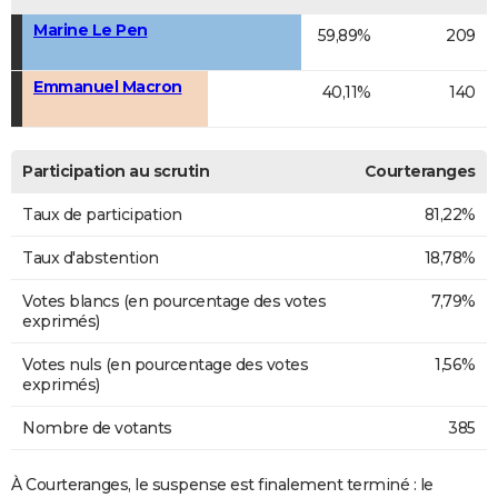
Marine Le Pen
59,89%
209
Emmanuel Macron
40,11%
140
Participation au scrutin
Courteranges
Taux de participation
81,22%
Taux d'abstention
18,78%
Votes blancs (en pourcentage des votes
7,79%
exprimés)
Votes nuls (en pourcentage des votes
1,56%
exprimés)
Nombre de votants
385
À Courteranges, le suspense est finalement terminé : le