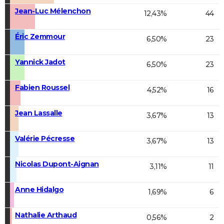
Jean-Luc Mélenchon
12,43%
44
Éric Zemmour
6,50%
23
Yannick Jadot
6,50%
23
Fabien Roussel
4,52%
16
Jean Lassalle
3,67%
13
Valérie Pécresse
3,67%
13
Nicolas Dupont-Aignan
3,11%
11
Anne Hidalgo
1,69%
6
Nathalie Arthaud
0,56%
2